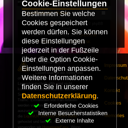
Cookie-Einstellungen
erstellen.
Bestimmen Sie welche
LaserFreak.net
Forum
Cookies gespeichert
Powered by
phpBB
® Forum Software © phpBB
Limited
werden dürfen. Sie können
Deutsche Übersetzung durch
phpBB.de
diese Einstellungen
PRIVACY_LINK
|
TERMS_LINK
jederzeit in der Fußzeile
über die Option Cookie-
© Copyright 2025 -
Impressum
Einstellungen anpassen.
LaserFreak.net
LaserFreak ist ein freies und
Weitere Informationen
Datenschut
offenes Forum zum Thema
Lasershowtechnik. Wir sind nicht
finden Sie in unserer
kommerziell und die Banner auf dieser
Kontakt
Datenschutzerklärung
.
Seite finanzieren die Server und den
Traffic. Einnahmen von Fan Artikeln
Cookies
Erforderliche Cookies
werden verwendet um Freaktreffen
auszurichten. Die Server werden durch
Interne Besucherstatistiken
Memories
die
LiquiNUX Software GmbH Berlin
Externe Inhalte
gehostet und betreut. Als CMS
verwenden wir
HomepageEasy
. Wenn