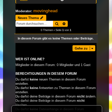
movinghead
Moderator:
Neues Thema
Suche
Erweiterte Suche
0 Themen • Seite
1
von
1
In diesem Forum gibt es keine Themen oder Beiträge.
Gehe zu
WER IST ONLINE?
Mitglieder in diesem Forum: 0 Mitglieder und 1 Gast
BERECHTIGUNGEN IN DIESEM FORUM
Du darfst
keine
neuen Themen in diesem Forum
erstellen.
Du darfst
keine
Antworten zu Themen in diesem Forum
erstellen.
Du darfst deine Beiträge in diesem Forum
nicht
ändern.
Du darfst deine Beiträge in diesem Forum
nicht
löschen.
Du darfst
keine
Dateianhänge in diesem Forum