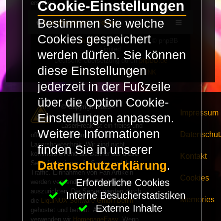
Cookie-Einstellungen
erstellen.
Bestimmen Sie welche
LaserFreak.net
Forum
Cookies gespeichert
Powered by
phpBB
® Forum Software © phpBB
Limited
werden dürfen. Sie können
Deutsche Übersetzung durch
phpBB.de
diese Einstellungen
PRIVACY_LINK
|
TERMS_LINK
jederzeit in der Fußzeile
über die Option Cookie-
© Copyright 2025 -
Impressum
Einstellungen anpassen.
LaserFreak.net
LaserFreak ist ein freies und
Weitere Informationen
Datenschut
offenes Forum zum Thema
Lasershowtechnik. Wir sind nicht
finden Sie in unserer
kommerziell und die Banner auf dieser
Kontakt
Datenschutzerklärung
.
Seite finanzieren die Server und den
Traffic. Einnahmen von Fan Artikeln
Cookies
Erforderliche Cookies
werden verwendet um Freaktreffen
auszurichten. Die Server werden durch
Interne Besucherstatistiken
Memories
die
LiquiNUX Software GmbH Berlin
Externe Inhalte
gehostet und betreut. Als CMS
verwenden wir
HomepageEasy
. Wenn