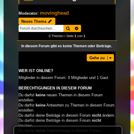
movinghead
Moderator:
Neues Thema
Suche
Erweiterte Suche
0 Themen • Seite
1
von
1
In diesem Forum gibt es keine Themen oder Beiträge.
Gehe zu
WER IST ONLINE?
Mitglieder in diesem Forum: 0 Mitglieder und 1 Gast
BERECHTIGUNGEN IN DIESEM FORUM
Du darfst
keine
neuen Themen in diesem Forum
erstellen.
Du darfst
keine
Antworten zu Themen in diesem Forum
erstellen.
Du darfst deine Beiträge in diesem Forum
nicht
ändern.
Du darfst deine Beiträge in diesem Forum
nicht
löschen.
Du darfst
keine
Dateianhänge in diesem Forum