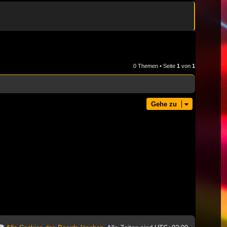
0 Themen • Seite
1
von
1
Gehe zu