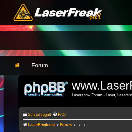
Forum
www.LaserF
Lasershow Forum - Laser, Lasers
Schnellzugriff
FAQ
LaserFreak.net
Forum