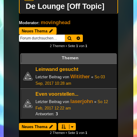
De Lounge [Off Topic]
movinghead
Moderator:
Neues Thema
Suche
Erweiterte Suche
2 Themen • Seite
1
von
1
Themen
Leinwand gesucht
Witither
Letzter Beitrag von
«
So 03
Sep, 2017 10:28 am
Even voorstellen...
laserjohn
Letzter Beitrag von
«
So 12
Feb, 2017 12:22 am
Antworten:
3
Neues Thema
2 Themen • Seite
1
von
1