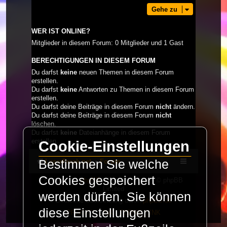
Gehe zu
WER IST ONLINE?
Mitglieder in diesem Forum: 0 Mitglieder und 1 Gast
BERECHTIGUNGEN IN DIESEM FORUM
Du darfst
keine
neuen Themen in diesem Forum
erstellen.
Du darfst
keine
Antworten zu Themen in diesem Forum
erstellen.
Du darfst deine Beiträge in diesem Forum
nicht
ändern.
Du darfst deine Beiträge in diesem Forum
nicht
löschen.
Du darfst
keine
Dateianhänge in diesem Forum
erstellen.
Cookie-Einstellungen
LaserFreak.net
Forum
Bestimmen Sie welche
Cookies gespeichert
Powered by
phpBB
® Forum Software © phpBB
Limited
werden dürfen. Sie können
Deutsche Übersetzung durch
phpBB.de
diese Einstellungen
PRIVACY_LINK
|
TERMS_LINK