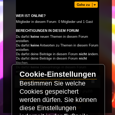
Gehe zu
WER IST ONLINE?
Mitglieder in diesem Forum: 0 Mitglieder und 1 Gast
BERECHTIGUNGEN IN DIESEM FORUM
Du darfst
keine
neuen Themen in diesem Forum
erstellen.
Du darfst
keine
Antworten zu Themen in diesem Forum
erstellen.
Du darfst deine Beiträge in diesem Forum
nicht
ändern.
Du darfst deine Beiträge in diesem Forum
nicht
löschen.
Du darfst
keine
Dateianhänge in diesem Forum
erstellen.
Cookie-Einstellungen
LaserFreak.net
Forum
Bestimmen Sie welche
Cookies gespeichert
Powered by
phpBB
® Forum Software © phpBB
Limited
werden dürfen. Sie können
Deutsche Übersetzung durch
phpBB.de
diese Einstellungen
PRIVACY_LINK
|
TERMS_LINK