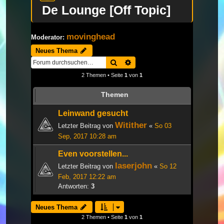
De Lounge [Off Topic]
movinghead
Moderator:
Neues Thema
Suche
Erweiterte Suche
2 Themen • Seite
1
von
1
Themen
Leinwand gesucht
Witither
Letzter Beitrag von
«
So 03
Sep, 2017 10:28 am
Even voorstellen...
laserjohn
Letzter Beitrag von
«
So 12
Feb, 2017 12:22 am
Antworten:
3
Neues Thema
2 Themen • Seite
1
von
1