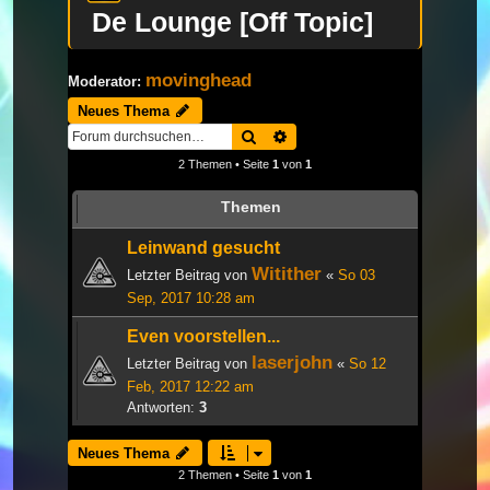
De Lounge [Off Topic]
movinghead
Moderator:
Neues Thema
Suche
Erweiterte Suche
2 Themen • Seite
1
von
1
Themen
Leinwand gesucht
Witither
Letzter Beitrag von
«
So 03
Sep, 2017 10:28 am
Even voorstellen...
laserjohn
Letzter Beitrag von
«
So 12
Feb, 2017 12:22 am
Antworten:
3
Neues Thema
2 Themen • Seite
1
von
1