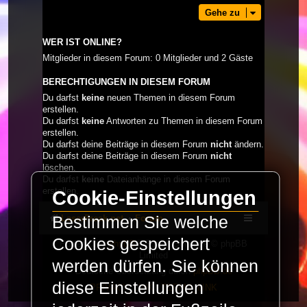
Gehe zu
WER IST ONLINE?
Mitglieder in diesem Forum: 0 Mitglieder und 2 Gäste
BERECHTIGUNGEN IN DIESEM FORUM
Du darfst
keine
neuen Themen in diesem Forum
erstellen.
Du darfst
keine
Antworten zu Themen in diesem Forum
erstellen.
Du darfst deine Beiträge in diesem Forum
nicht
ändern.
Du darfst deine Beiträge in diesem Forum
nicht
löschen.
Du darfst
keine
Dateianhänge in diesem Forum
erstellen.
Cookie-Einstellungen
LaserFreak.net
Forum
Bestimmen Sie welche
Cookies gespeichert
Powered by
phpBB
® Forum Software © phpBB
Limited
werden dürfen. Sie können
Deutsche Übersetzung durch
phpBB.de
diese Einstellungen
PRIVACY_LINK
|
TERMS_LINK