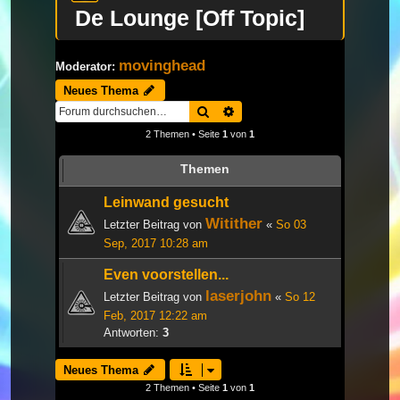
De Lounge [Off Topic]
movinghead
Moderator:
Neues Thema
Suche
Erweiterte Suche
2 Themen • Seite
1
von
1
Themen
Leinwand gesucht
Witither
Letzter Beitrag von
«
So 03
Sep, 2017 10:28 am
Even voorstellen...
laserjohn
Letzter Beitrag von
«
So 12
Feb, 2017 12:22 am
Antworten:
3
Neues Thema
2 Themen • Seite
1
von
1