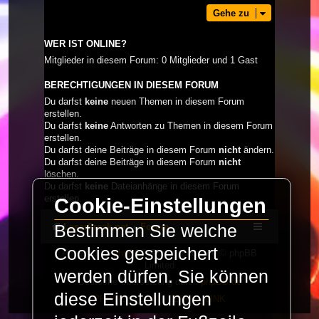
Gehe zu
WER IST ONLINE?
Mitglieder in diesem Forum: 0 Mitglieder und 1 Gast
BERECHTIGUNGEN IN DIESEM FORUM
Du darfst
keine
neuen Themen in diesem Forum
erstellen.
Du darfst
keine
Antworten zu Themen in diesem Forum
erstellen.
Du darfst deine Beiträge in diesem Forum
nicht
ändern.
Du darfst deine Beiträge in diesem Forum
nicht
löschen.
Du darfst
keine
Dateianhänge in diesem Forum
erstellen.
Cookie-Einstellungen
LaserFreak.net
Forum
Bestimmen Sie welche
Cookies gespeichert
Powered by
phpBB
® Forum Software © phpBB
Limited
werden dürfen. Sie können
Deutsche Übersetzung durch
phpBB.de
diese Einstellungen
PRIVACY_LINK
|
TERMS_LINK