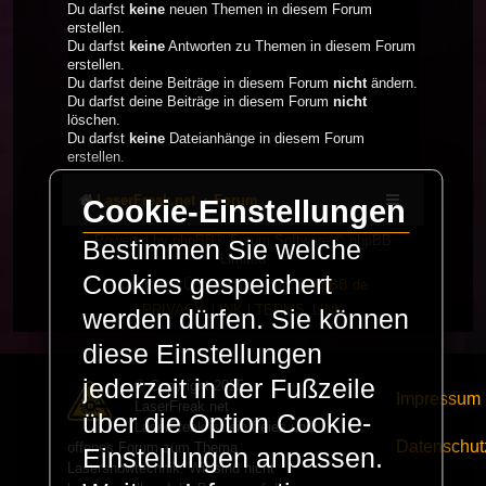
Du darfst
keine
neuen Themen in diesem Forum
erstellen.
Du darfst
keine
Antworten zu Themen in diesem Forum
erstellen.
Du darfst deine Beiträge in diesem Forum
nicht
ändern.
Du darfst deine Beiträge in diesem Forum
nicht
löschen.
Du darfst
keine
Dateianhänge in diesem Forum
erstellen.
LaserFreak.net
Forum
Cookie-Einstellungen
Powered by
phpBB
® Forum Software © phpBB
Bestimmen Sie welche
Limited
Cookies gespeichert
Deutsche Übersetzung durch
phpBB.de
PRIVACY_LINK
|
TERMS_LINK
werden dürfen. Sie können
diese Einstellungen
jederzeit in der Fußzeile
© Copyright 2025 -
Impressum
LaserFreak.net
über die Option Cookie-
LaserFreak ist ein freies und
Datenschut
offenes Forum zum Thema
Einstellungen anpassen.
Lasershowtechnik. Wir sind nicht