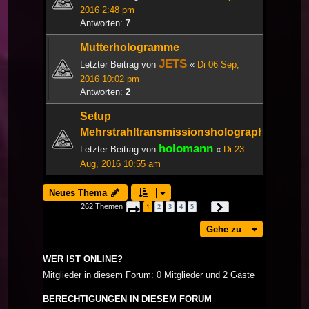
2016 2:48 pm
Antworten:
7
Mutterhologramme
JETS
Letzter Beitrag von
«
Di 06 Sep,
2016 10:02 pm
Antworten:
2
Setup
Mehrstrahltransmissionsholographie
holomann
Letzter Beitrag von
«
Di 23
Aug, 2016 10:55 am
Neues Thema
262 Themen
1
2
3
4
5
Seite
1
von
9
Nächste
…
Gehe zu
WER IST ONLINE?
Mitglieder in diesem Forum: 0 Mitglieder und 2 Gäste
BERECHTIGUNGEN IN DIESEM FORUM