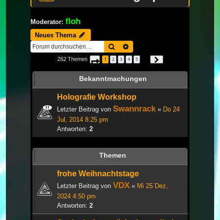
floh
Moderator:
Neues Thema
Suche
Erweiterte Suche
262 Themen
1
2
3
4
5
Seite
1
von
9
Nächste
…
Bekanntmachungen
Holografie Workshop
Swannrack
Letzter Beitrag von
«
Do 24
Jul, 2014 8:25 pm
Antworten:
2
Themen
frohe Weihnachtstage
VDX
Letzter Beitrag von
«
Mi 25 Dez,
2024 4:50 pm
Antworten:
2