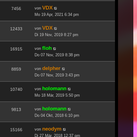
VDX
von
7456
Mo 19 Apr, 2021 6:34 pm
VDX
von
12433
Di 19 Nov, 2019 8:27 pm
floh
von
16915
Do 07 Nov, 2019 8:38 pm
delpher
von
8859
Do 07 Nov, 2019 3:43 pm
holomann
von
10740
Mo 18 Mär, 2019 5:50 pm
holomann
von
9813
Do 04 Okt, 2018 6:10 pm
neodym
von
15166
Di 27 Mär, 2018 12:37 pm