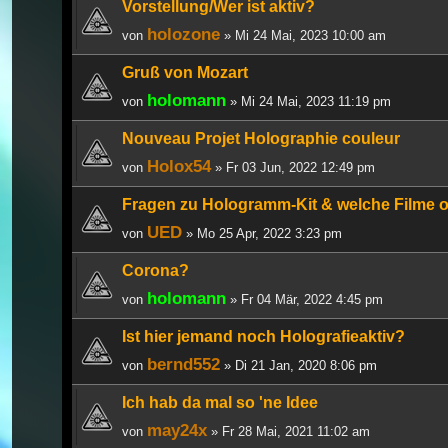
Vorstellung/Wer ist aktiv?
holozone
von
» Mi 24 Mai, 2023 10:00 am
Gruß von Mozart
holomann
von
» Mi 24 Mai, 2023 11:19 pm
Nouveau Projet Holographie couleur
Holox54
von
» Fr 03 Jun, 2022 12:49 pm
Fragen zu Hologramm-Kit & welche Filme o
UED
von
» Mo 25 Apr, 2022 3:23 pm
Corona?
holomann
von
» Fr 04 Mär, 2022 4:45 pm
Ist hier jemand noch Holografieaktiv?
bernd552
von
» Di 21 Jan, 2020 8:06 pm
Ich hab da mal so 'ne Idee
may24x
von
» Fr 28 Mai, 2021 11:02 am