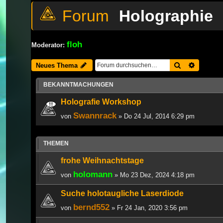
Holographie
floh
Moderator:
Suche
Erweiter
Neues Thema
BEKANNTMACHUNGEN
Holografie Workshop
Swannrack
von
» Do 24 Jul, 2014 6:29 pm
THEMEN
frohe Weihnachtstage
holomann
von
» Mo 23 Dez, 2024 4:18 pm
Suche holotaugliche Laserdiode
bernd552
von
» Fr 24 Jan, 2020 3:56 pm