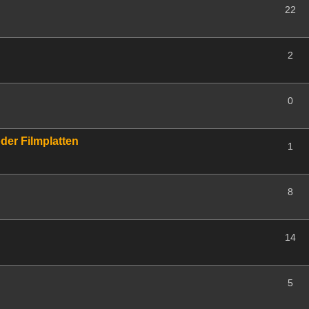
22
2
0
der Filmplatten
1
8
14
5