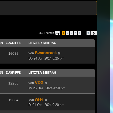
262 Themen
1
2
3
4
5
9
Seite
1
von
9
Nächste
…
EN
ZUGRIFFE
LETZTER BEITRAG
Swannrack
von
16095
Do 24 Jul, 2014 8:25 pm
EN
ZUGRIFFE
LETZTER BEITRAG
VDX
von
12255
Mi 25 Dez, 2024 4:50 pm
wler
von
19554
Di 01 Okt, 2024 9:20 am