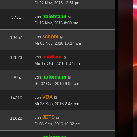
Di 22 Nov, 2016 12:51 pm
holomann
von
9761
Di 15 Nov, 2016 8:00 pm
schobi
von
10467
Mi 02 Nov, 2016 10:17 am
netdiver
von
12823
Mo 17 Okt, 2016 1:07 pm
holomann
von
9894
So 02 Okt, 2016 9:05 pm
VDX
von
14316
Mi 28 Sep, 2016 2:48 pm
JETS
von
11822
Di 06 Sep, 2016 10:02 pm