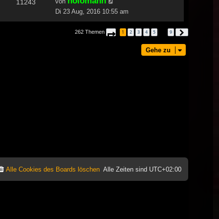
holomann
von
11243
Di 23 Aug, 2016 10:55 am
262 Themen
1
2
3
4
5
9
Seite
1
von
9
Nächste
…
Gehe zu
Alle Cookies des Boards löschen
Alle Zeiten sind
UTC+02:00