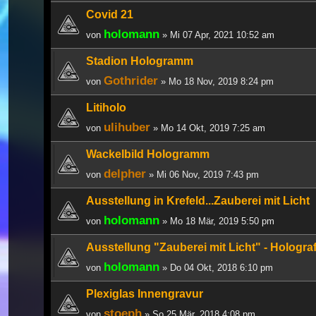
Covid 21
holomann
von
» Mi 07 Apr, 2021 10:52 am
Stadion Hologramm
Gothrider
von
» Mo 18 Nov, 2019 8:24 pm
Litiholo
ulihuber
von
» Mo 14 Okt, 2019 7:25 am
Wackelbild Hologramm
delpher
von
» Mi 06 Nov, 2019 7:43 pm
Ausstellung in Krefeld...Zauberei mit Licht
holomann
von
» Mo 18 Mär, 2019 5:50 pm
Ausstellung "Zauberei mit Licht" - Holograf
holomann
von
» Do 04 Okt, 2018 6:10 pm
Plexiglas Innengravur
stoeph
von
» So 25 Mär, 2018 4:08 pm