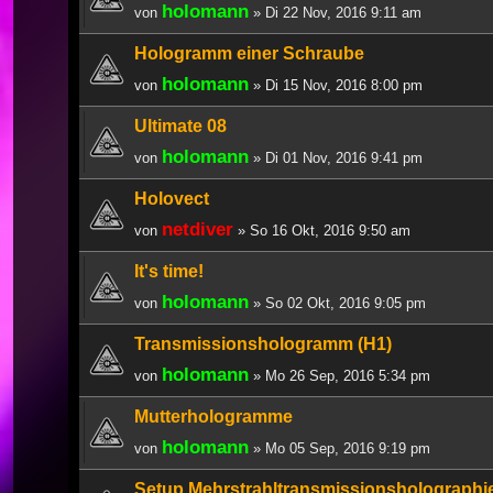
holomann
von
» Di 22 Nov, 2016 9:11 am
Hologramm einer Schraube
holomann
von
» Di 15 Nov, 2016 8:00 pm
Ultimate 08
holomann
von
» Di 01 Nov, 2016 9:41 pm
Holovect
netdiver
von
» So 16 Okt, 2016 9:50 am
It's time!
holomann
von
» So 02 Okt, 2016 9:05 pm
Transmissionshologramm (H1)
holomann
von
» Mo 26 Sep, 2016 5:34 pm
Mutterhologramme
holomann
von
» Mo 05 Sep, 2016 9:19 pm
Setup Mehrstrahltransmissionsholographi