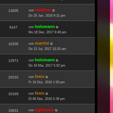
netdiver
von
12605
Do 25 Jan, 2018 9:31 pm
holomann
von
9147
Mo 18 Dez, 2017 9:49 pm
martini
von
10205
Do 13 Jul, 2017 10:20 am
holomann
von
12971
Do 18 Mai, 2017 5:02 pm
fesix
von
20232
Fr 16 Dez, 2016 1:50 pm
fesix
von
10169
Di 06 Dez, 2016 5:39 pm
lightwave
von
10631