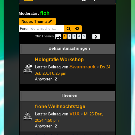
floh
Moderator:
Neues Thema
Suche
Erweiterte Suche
262 Themen
1
2
3
4
5
Seite
1
von
9
Nächste
…
Bekanntmachungen
Holografie Workshop
Swannrack
Letzter Beitrag von
«
Do 24
Jul, 2014 8:25 pm
Antworten:
2
Themen
frohe Weihnachtstage
VDX
Letzter Beitrag von
«
Mi 25 Dez,
2024 4:50 pm
Antworten:
2