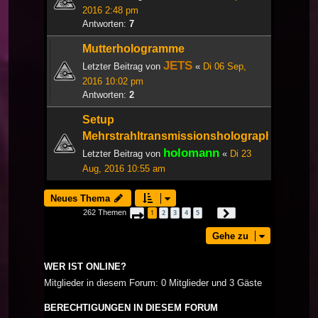
2016 2:48 pm
Antworten:
7
Mutterhologramme
JETS
Letzter Beitrag von
«
Di 06 Sep,
2016 10:02 pm
Antworten:
2
Setup
Mehrstrahltransmissionsholographie
holomann
Letzter Beitrag von
«
Di 23
Aug, 2016 10:55 am
Neues Thema
262 Themen
1
2
3
4
5
Seite
1
von
9
Nächste
…
Gehe zu
WER IST ONLINE?
Mitglieder in diesem Forum: 0 Mitglieder und 3 Gäste
BERECHTIGUNGEN IN DIESEM FORUM