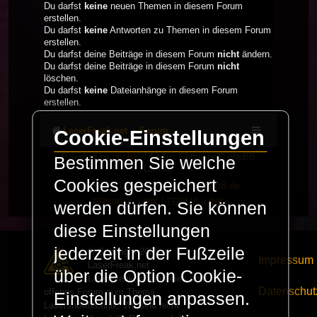
Du darfst
keine
neuen Themen in diesem Forum
erstellen.
Du darfst
keine
Antworten zu Themen in diesem Forum
erstellen.
Du darfst deine Beiträge in diesem Forum
nicht
ändern.
Du darfst deine Beiträge in diesem Forum
nicht
löschen.
Du darfst
keine
Dateianhänge in diesem Forum
erstellen.
LaserFreak.net
Forum
Cookie-Einstellungen
Powered by
phpBB
® Forum Software © phpBB
Bestimmen Sie welche
Limited
Cookies gespeichert
Deutsche Übersetzung durch
phpBB.de
PRIVACY_LINK
|
TERMS_LINK
werden dürfen. Sie können
diese Einstellungen
jederzeit in der Fußzeile
© Copyright 2025 -
Impressum
LaserFreak.net
über die Option Cookie-
LaserFreak ist ein freies und
Datenschut
offenes Forum zum Thema
Einstellungen anpassen.
Lasershowtechnik. Wir sind nicht