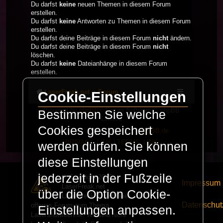
Du darfst
keine
neuen Themen in diesem Forum
erstellen.
Du darfst
keine
Antworten zu Themen in diesem Forum
erstellen.
Du darfst deine Beiträge in diesem Forum
nicht
ändern.
Du darfst deine Beiträge in diesem Forum
nicht
löschen.
Du darfst
keine
Dateianhänge in diesem Forum
erstellen.
LaserFreak.net
Forum
Cookie-Einstellungen
Powered by
phpBB
® Forum Software © phpBB
Bestimmen Sie welche
Limited
Cookies gespeichert
Deutsche Übersetzung durch
phpBB.de
PRIVACY_LINK
|
TERMS_LINK
werden dürfen. Sie können
diese Einstellungen
jederzeit in der Fußzeile
© Copyright 2025 -
Impressum
LaserFreak.net
über die Option Cookie-
LaserFreak ist ein freies und
Datenschut
offenes Forum zum Thema
Einstellungen anpassen.
Lasershowtechnik. Wir sind nicht