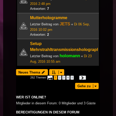
2016 2:48 pm
Antworten:
7
Mutterhologramme
JETS
Letzter Beitrag von
«
Di 06 Sep,
2016 10:02 pm
Antworten:
2
Setup
Mehrstrahltransmissionsholographie
holomann
Letzter Beitrag von
«
Di 23
Aug, 2016 10:55 am
Neues Thema
262 Themen
1
2
3
4
5
Seite
1
von
9
Nächste
…
Gehe zu
WER IST ONLINE?
Mitglieder in diesem Forum: 0 Mitglieder und 3 Gäste
BERECHTIGUNGEN IN DIESEM FORUM