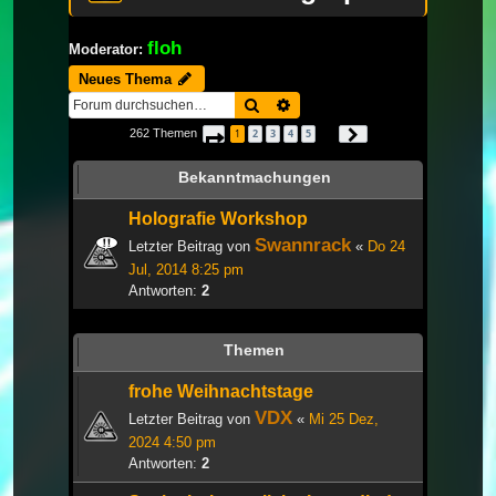
floh
Moderator:
Neues Thema
Suche
Erweiterte Suche
262 Themen
1
2
3
4
5
Seite
1
von
9
Nächste
…
Bekanntmachungen
Holografie Workshop
Swannrack
Letzter Beitrag von
«
Do 24
Jul, 2014 8:25 pm
Antworten:
2
Themen
frohe Weihnachtstage
VDX
Letzter Beitrag von
«
Mi 25 Dez,
2024 4:50 pm
Antworten:
2