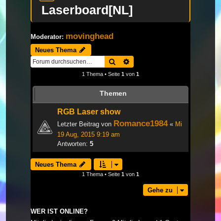
Laserboard[NL]
movinghead
Moderator:
Neues Thema
Suche
Erweiterte Suche
1 Thema • Seite
1
von
1
Themen
RGB Laser show
Romance1984
Letzter Beitrag von
«
Mi
19 Aug, 2015 9:19 am
Antworten:
5
Neues Thema
1 Thema • Seite
1
von
1
Gehe zu
WER IST ONLINE?