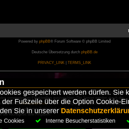
Powered by
phpBB
® Forum Software © phpBB Limited
Deutsche Übersetzung durch
phpBB.de
PRIVACY_LINK
|
TERMS_LINK
en
okies gespeichert werden dürfen. Sie 
Lasershowtechnik. Wir sind nicht kommerziell und die Banner auf dieser Seit
rden verwendet um Freaktreffen auszurichten. Die Server werden durch die
in der Fußzeile über die Option Cookie-E
erwenden wir
HomepageEasy
. Wenn Ihr Fragen oder Beschwerden zu LaserFr
nformationen auf dieser Seite sind urheberrechtlich geschützt und dürfen nicht
nden Sie in unserer
Datenschutzerkläru
die Richtigkeit aller Angaben.
che Cookies
Interne Besucherstatistiken