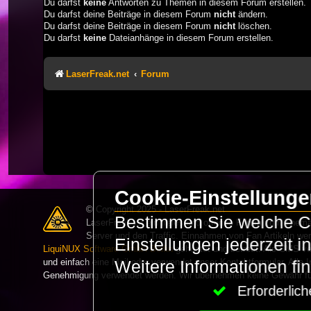
Du darfst
keine
Antworten zu Themen in diesem Forum erstellen.
Du darfst deine Beiträge in diesem Forum
nicht
ändern.
Du darfst deine Beiträge in diesem Forum
nicht
löschen.
Du darfst
keine
Dateianhänge in diesem Forum erstellen.
LaserFreak.net
Forum
Cookie-Einstellung
© Copyright 2025 - LaserFreak.net
Bestimmen Sie welche Co
LaserFreak ist ein freies und offenes Forum zum Thema 
Server und den Traffic. Einnahmen von Fan Artikeln we
Einstellungen jederzeit 
LiquiNUX Software GmbH Berlin
gehostet und betreut. Als CMS v
und einfach eine Mail oder verwendet unser Kontaktformular. Alle I
Weitere Informationen fi
Genehmigung verwendet werden. Wir übernehmen keine Gewähr für 
Erforderli