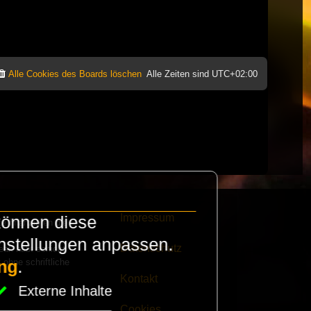
Alle Cookies des Boards löschen
Alle Zeiten sind
UTC+02:00
Impressum
können diese
e finanzieren die
instellungen anpassen.
Datenschutz
eak habt schickt
 ohne schriftliche
ng
.
Kontakt
Externe Inhalte
Cookies