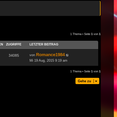
1 Thema • Seite
1
von
1
EN
ZUGRIFFE
LETZTER BEITRAG
Romance1984
von
34085
Mi 19 Aug, 2015 9:19 am
1 Thema • Seite
1
von
1
Gehe zu