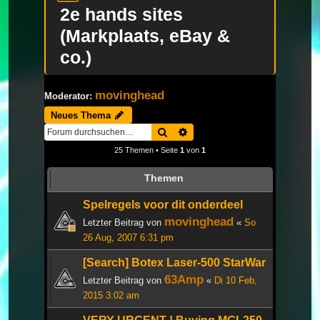
2e hands sites
(Markplaats, eBay &
co.)
movinghead
Moderator:
Neues Thema
Suche
Erweiterte Suche
25 Themen • Seite
1
von
1
Themen
Spelregels voor dit onderdeel
movinghead
Letzter Beitrag von
«
So
26 Aug, 2007 6:31 pm
[Search] Botex Laser-500 StarWar
63Amp
Letzter Beitrag von
«
Di 10 Feb,
2015 3:02 am