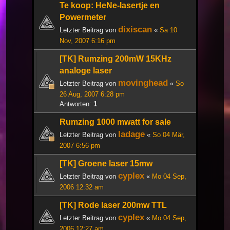
Te koop: HeNe-lasertje en
Powermeter
dixiscan
Letzter Beitrag von
«
Sa 10
Nov, 2007 6:16 pm
[TK] Rumzing 200mW 15KHz
analoge laser
movinghead
Letzter Beitrag von
«
So
26 Aug, 2007 6:28 pm
Antworten:
1
Rumzing 1000 mwatt for sale
ladage
Letzter Beitrag von
«
So 04 Mär,
2007 6:56 pm
[TK] Groene laser 15mw
cyplex
Letzter Beitrag von
«
Mo 04 Sep,
2006 12:32 am
[TK] Rode laser 200mw TTL
cyplex
Letzter Beitrag von
«
Mo 04 Sep,
2006 12:27 am