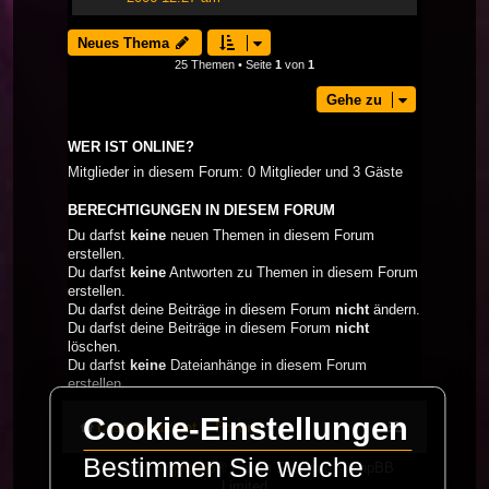
Neues Thema
25 Themen • Seite
1
von
1
Gehe zu
WER IST ONLINE?
Mitglieder in diesem Forum: 0 Mitglieder und 3 Gäste
BERECHTIGUNGEN IN DIESEM FORUM
Du darfst
keine
neuen Themen in diesem Forum
erstellen.
Du darfst
keine
Antworten zu Themen in diesem Forum
erstellen.
Du darfst deine Beiträge in diesem Forum
nicht
ändern.
Du darfst deine Beiträge in diesem Forum
nicht
löschen.
Du darfst
keine
Dateianhänge in diesem Forum
erstellen.
Cookie-Einstellungen
LaserFreak.net
Forum
Bestimmen Sie welche
Powered by
phpBB
® Forum Software © phpBB
Limited