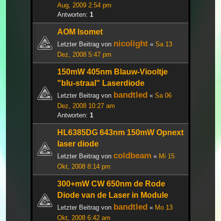
Aug, 2009 2:54 pm
Antworten:
1
AOM Isomet
nicolight
Letzter Beitrag von
«
Sa 13
Dez, 2008 5:47 pm
150mW 405nm Blauw-Viooltje
"blu-straal" Laserdiode
bandtled
Letzter Beitrag von
«
Sa 06
Dez, 2008 10:27 am
Antworten:
1
HL6385DG 643nm 150mW Opnext
laser diode
coldbeam
Letzter Beitrag von
«
Mi 15
Okt, 2008 8:14 pm
300+mW CW 650nm de Rode
Diode van de Laser in Module
bandtled
Letzter Beitrag von
«
Mo 13
Okt, 2008 6:42 am