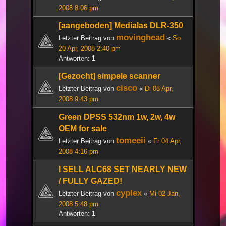
2008 8:06 pm
[aangeboden] Medialas DLR-350
movinghead
Letzter Beitrag von
«
So
20 Apr, 2008 2:40 pm
Antworten:
1
[Gezocht] simpele scanner
cisco
Letzter Beitrag von
«
Di 08 Apr,
2008 9:43 pm
Green DPSS 532nm 1w, 2w, 4w
OEM for sale
tomeeii
Letzter Beitrag von
«
Fr 04 Apr,
2008 4:16 pm
I SELL ALC68 SET NEARLY NEW
/ FULLY GAZED!
cyplex
Letzter Beitrag von
«
Mi 02 Jan,
2008 5:48 pm
Antworten:
1