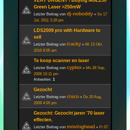
VERY URGENT ! Buying MGL250
Green Laser >250mW
dj-noboddy
Letzter Beitrag von
«
So 17
Jul, 2011 3:28 pm
LDS2009 pro with Hardware to
sell
tracky
Letzter Beitrag von
«
Mi 13 Okt,
2010 9:05 am
Te koop scanner en laser
cyplex
Letzter Beitrag von
«
Mo 28 Sep,
2009 10:11 pm
Antworten:
1
Gezocht
cisco
Letzter Beitrag von
«
Do 20 Aug,
2009 4:05 pm
Gezocht: Gezocht jaren '70 laser
effecten.
movinghead
Letzter Beitrag von
«
Fr 07