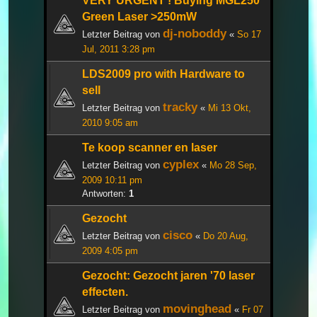
VERY URGENT ! Buying MGL250
Green Laser >250mW
dj-noboddy
Letzter Beitrag von
«
So 17
Jul, 2011 3:28 pm
LDS2009 pro with Hardware to
sell
tracky
Letzter Beitrag von
«
Mi 13 Okt,
2010 9:05 am
Te koop scanner en laser
cyplex
Letzter Beitrag von
«
Mo 28 Sep,
2009 10:11 pm
Antworten:
1
Gezocht
cisco
Letzter Beitrag von
«
Do 20 Aug,
2009 4:05 pm
Gezocht: Gezocht jaren '70 laser
effecten.
movinghead
Letzter Beitrag von
«
Fr 07