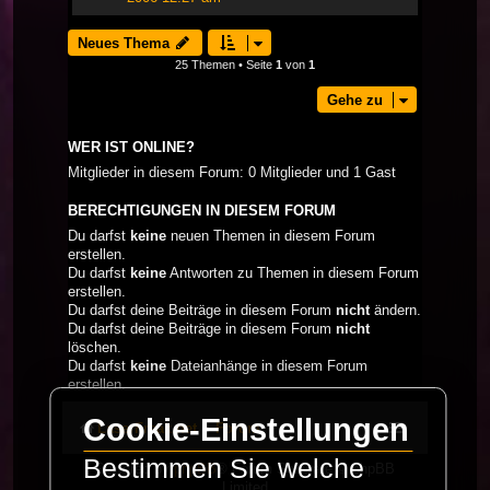
Neues Thema
25 Themen • Seite
1
von
1
Gehe zu
WER IST ONLINE?
Mitglieder in diesem Forum: 0 Mitglieder und 1 Gast
BERECHTIGUNGEN IN DIESEM FORUM
Du darfst
keine
neuen Themen in diesem Forum
erstellen.
Du darfst
keine
Antworten zu Themen in diesem Forum
erstellen.
Du darfst deine Beiträge in diesem Forum
nicht
ändern.
Du darfst deine Beiträge in diesem Forum
nicht
löschen.
Du darfst
keine
Dateianhänge in diesem Forum
erstellen.
Cookie-Einstellungen
LaserFreak.net
Forum
Bestimmen Sie welche
Powered by
phpBB
® Forum Software © phpBB
Limited