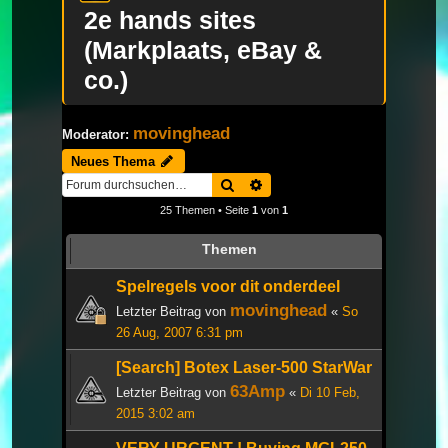
2e hands sites
(Markplaats, eBay &
co.)
movinghead
Moderator:
Neues Thema
Suche
Erweiterte Suche
25 Themen • Seite
1
von
1
Themen
Spelregels voor dit onderdeel
movinghead
Letzter Beitrag von
«
So
26 Aug, 2007 6:31 pm
[Search] Botex Laser-500 StarWar
63Amp
Letzter Beitrag von
«
Di 10 Feb,
2015 3:02 am