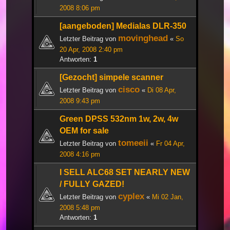
2008 8:06 pm
[aangeboden] Medialas DLR-350
movinghead
Letzter Beitrag von
«
So
20 Apr, 2008 2:40 pm
Antworten:
1
[Gezocht] simpele scanner
cisco
Letzter Beitrag von
«
Di 08 Apr,
2008 9:43 pm
Green DPSS 532nm 1w, 2w, 4w
OEM for sale
tomeeii
Letzter Beitrag von
«
Fr 04 Apr,
2008 4:16 pm
I SELL ALC68 SET NEARLY NEW
/ FULLY GAZED!
cyplex
Letzter Beitrag von
«
Mi 02 Jan,
2008 5:48 pm
Antworten:
1