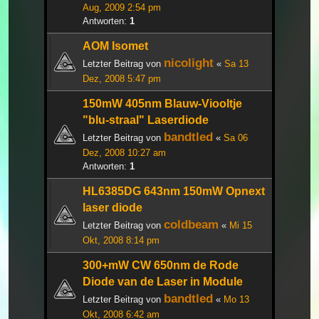
Aug, 2009 2:54 pm
Antworten:
1
AOM Isomet
nicolight
Letzter Beitrag von
«
Sa 13
Dez, 2008 5:47 pm
150mW 405nm Blauw-Viooltje
"blu-straal" Laserdiode
bandtled
Letzter Beitrag von
«
Sa 06
Dez, 2008 10:27 am
Antworten:
1
HL6385DG 643nm 150mW Opnext
laser diode
coldbeam
Letzter Beitrag von
«
Mi 15
Okt, 2008 8:14 pm
300+mW CW 650nm de Rode
Diode van de Laser in Module
bandtled
Letzter Beitrag von
«
Mo 13
Okt, 2008 6:42 am