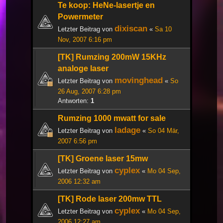
Te koop: HeNe-lasertje en
Powermeter
dixiscan
Letzter Beitrag von
«
Sa 10
Nov, 2007 6:16 pm
[TK] Rumzing 200mW 15KHz
analoge laser
movinghead
Letzter Beitrag von
«
So
26 Aug, 2007 6:28 pm
Antworten:
1
Rumzing 1000 mwatt for sale
ladage
Letzter Beitrag von
«
So 04 Mär,
2007 6:56 pm
[TK] Groene laser 15mw
cyplex
Letzter Beitrag von
«
Mo 04 Sep,
2006 12:32 am
[TK] Rode laser 200mw TTL
cyplex
Letzter Beitrag von
«
Mo 04 Sep,
2006 12:27 am