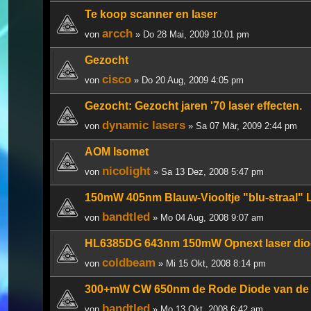
Te koop scanner en laser
arcch
von
» Do 28 Mai, 2009 10:01 pm
Gezocht
cisco
von
» Do 20 Aug, 2009 4:05 pm
Gezocht: Gezocht jaren '70 laser effecten.
dynamic lasers
von
» Sa 07 Mär, 2009 2:44 pm
AOM Isomet
nicolight
von
» Sa 13 Dez, 2008 5:47 pm
150mW 405nm Blauw-Viooltje "blu-straal" 
bandtled
von
» Mo 04 Aug, 2008 9:07 am
HL6385DG 643nm 150mW Opnext laser di
coldbeam
von
» Mi 15 Okt, 2008 8:14 pm
300+mW CW 650nm de Rode Diode van de 
bandtled
von
» Mo 13 Okt, 2008 6:42 am