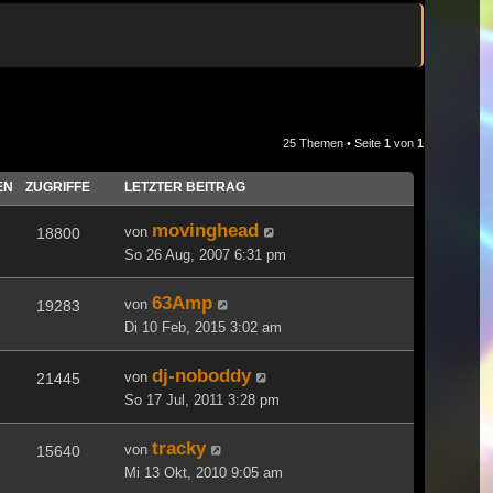
25 Themen • Seite
1
von
1
EN
ZUGRIFFE
LETZTER BEITRAG
movinghead
von
18800
So 26 Aug, 2007 6:31 pm
63Amp
von
19283
Di 10 Feb, 2015 3:02 am
dj-noboddy
von
21445
So 17 Jul, 2011 3:28 pm
tracky
von
15640
Mi 13 Okt, 2010 9:05 am