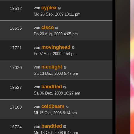
cyplex
von
19512
Mo 28 Sep, 2009 10:11 pm
cisco
von
16635
Do 20 Aug, 2009 4:05 pm
movinghead
von
17721
Fr 07 Aug, 2009 2:54 pm
nicolight
von
17020
Sa 13 Dez, 2008 5:47 pm
bandtled
von
19527
Sa 06 Dez, 2008 10:27 am
coldbeam
von
17108
Mi 15 Okt, 2008 8:14 pm
bandtled
von
16724
Mo 13 Okt, 2008 6:42 am