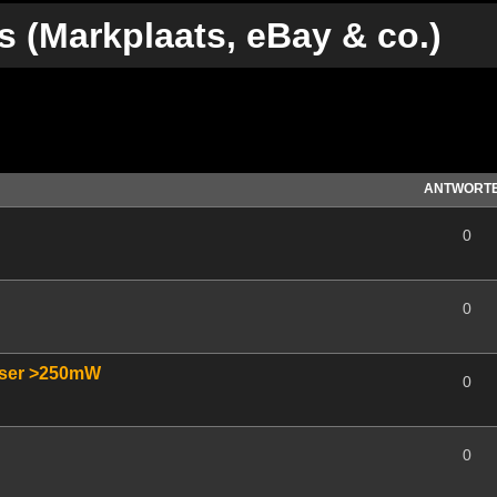
s (Markplaats, eBay & co.)
te Suche
ANTWORT
0
0
aser >250mW
0
0