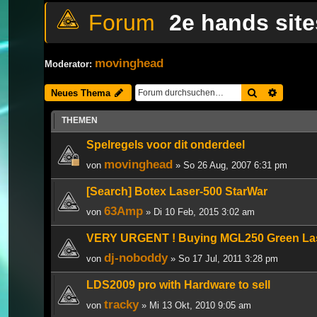
2e hands site
movinghead
Moderator:
Suche
Erweiter
Neues Thema
THEMEN
Spelregels voor dit onderdeel
movinghead
von
» So 26 Aug, 2007 6:31 pm
[Search] Botex Laser-500 StarWar
63Amp
von
» Di 10 Feb, 2015 3:02 am
VERY URGENT ! Buying MGL250 Green L
dj-noboddy
von
» So 17 Jul, 2011 3:28 pm
LDS2009 pro with Hardware to sell
tracky
von
» Mi 13 Okt, 2010 9:05 am