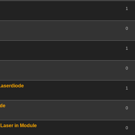
1
0
1
0
Laserdiode
1
ode
0
Laser in Module
0