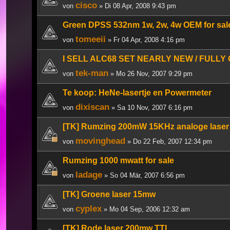
cisco
von
» Di 08 Apr, 2008 9:43 pm
Green DPSS 532nm 1w, 2w, 4w OEM for sal
tomeeii
von
» Fr 04 Apr, 2008 4:16 pm
I SELL ALC68 SET NEARLY NEW / FULLY
tek-man
von
» Mo 26 Nov, 2007 9:29 pm
Te koop: HeNe-lasertje en Powermeter
dixiscan
von
» Sa 10 Nov, 2007 6:16 pm
[TK] Rumzing 200mW 15KHz analoge laser
movinghead
von
» Do 22 Feb, 2007 12:34 pm
Rumzing 1000 mwatt for sale
ladage
von
» So 04 Mär, 2007 6:56 pm
[TK] Groene laser 15mw
cyplex
von
» Mo 04 Sep, 2006 12:32 am
[TK] Rode laser 200mw TTL