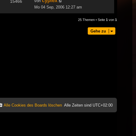
cyplex
von
15466
Mo 04 Sep, 2006 12:27 am
25 Themen • Seite
1
von
1
Gehe zu
Alle Cookies des Boards löschen
Alle Zeiten sind
UTC+02:00