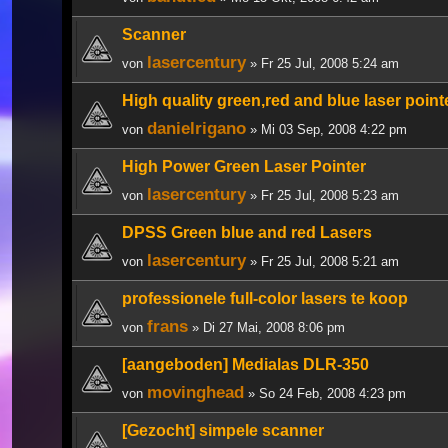
Scanner
lasercentury
von
» Fr 25 Jul, 2008 5:24 am
High quality green,red and blue laser point
danielrigano
von
» Mi 03 Sep, 2008 4:22 pm
High Power Green Laser Pointer
lasercentury
von
» Fr 25 Jul, 2008 5:23 am
DPSS Green blue and red Lasers
lasercentury
von
» Fr 25 Jul, 2008 5:21 am
professionele full-color lasers te koop
frans
von
» Di 27 Mai, 2008 8:06 pm
[aangeboden] Medialas DLR-350
movinghead
von
» So 24 Feb, 2008 4:23 pm
[Gezocht] simpele scanner