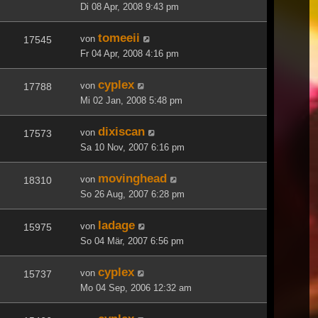
Di 08 Apr, 2008 9:43 pm
tomeeii
von
17545
Fr 04 Apr, 2008 4:16 pm
cyplex
von
17788
Mi 02 Jan, 2008 5:48 pm
dixiscan
von
17573
Sa 10 Nov, 2007 6:16 pm
movinghead
von
18310
So 26 Aug, 2007 6:28 pm
ladage
von
15975
So 04 Mär, 2007 6:56 pm
cyplex
von
15737
Mo 04 Sep, 2006 12:32 am