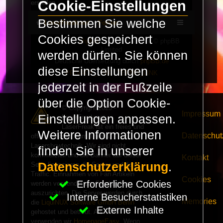
Cookie-Einstellungen
erstellen.
Bestimmen Sie welche
LaserFreak.net
Forum
Cookies gespeichert
Powered by
phpBB
® Forum Software © phpBB
Limited
werden dürfen. Sie können
Deutsche Übersetzung durch
phpBB.de
diese Einstellungen
PRIVACY_LINK
|
TERMS_LINK
jederzeit in der Fußzeile
über die Option Cookie-
© Copyright 2025 -
Impressum
Einstellungen anpassen.
LaserFreak.net
LaserFreak ist ein freies und
Weitere Informationen
Datenschut
offenes Forum zum Thema
Lasershowtechnik. Wir sind nicht
finden Sie in unserer
kommerziell und die Banner auf dieser
Kontakt
Datenschutzerklärung
.
Seite finanzieren die Server und den
Traffic. Einnahmen von Fan Artikeln
Cookies
Erforderliche Cookies
werden verwendet um Freaktreffen
auszurichten. Die Server werden durch
Interne Besucherstatistiken
Memories
die
LiquiNUX Software GmbH Berlin
Externe Inhalte
gehostet und betreut. Als CMS
verwenden wir
HomepageEasy
. Wenn