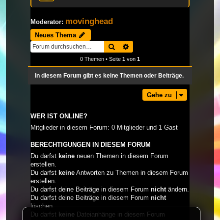
movinghead
Moderator:
Neues Thema
Suche
Erweiterte Suche
0 Themen • Seite
1
von
1
In diesem Forum gibt es keine Themen oder Beiträge.
Gehe zu
WER IST ONLINE?
Mitglieder in diesem Forum: 0 Mitglieder und 1 Gast
BERECHTIGUNGEN IN DIESEM FORUM
Du darfst
keine
neuen Themen in diesem Forum
erstellen.
Du darfst
keine
Antworten zu Themen in diesem Forum
erstellen.
Du darfst deine Beiträge in diesem Forum
nicht
ändern.
Du darfst deine Beiträge in diesem Forum
nicht
löschen.
Du darfst
keine
Dateianhänge in diesem Forum