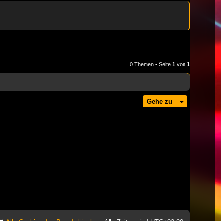
0 Themen • Seite
1
von
1
Gehe zu