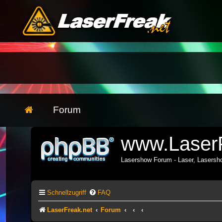
Forum
www.LaserF
Lasershow Forum - Laser, Lasers
Schnellzugriff
FAQ
LaserFreak.net
Forum