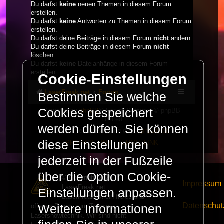
Du darfst
keine
neuen Themen in diesem Forum
erstellen.
Du darfst
keine
Antworten zu Themen in diesem Forum
erstellen.
Du darfst deine Beiträge in diesem Forum
nicht
ändern.
Du darfst deine Beiträge in diesem Forum
nicht
löschen.
Du darfst
keine
Dateianhänge in diesem Forum
erstellen.
Cookie-Einstellungen
LaserFreak.net
Forum
Bestimmen Sie welche
Cookies gespeichert
Powered by
phpBB
® Forum Software © phpBB
Limited
werden dürfen. Sie können
Deutsche Übersetzung durch
phpBB.de
diese Einstellungen
PRIVACY_LINK
|
TERMS_LINK
jederzeit in der Fußzeile
über die Option Cookie-
© Copyright 2025 -
Impressum
LaserFreak.net
Einstellungen anpassen.
LaserFreak ist ein freies und
Datenschut
offenes Forum zum Thema
Weitere Informationen
Lasershowtechnik. Wir sind nicht