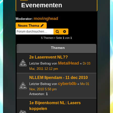
Evenementen
movinghead
Moderator:
Neues Thema
Suche
Erweiterte Suche
5 Themen • Seite
1
von
1
Themen
2e Laserevent NL??
MetalHead
Letzter Beitrag von
«
Di 03
Mai, 2011 12:12 pm
NLLEM Ilpendam - 11 dec 2010
cyberb0b
Letzter Beitrag von
«
Mo 01
Nov, 2010 5:58 pm
Antworten:
1
1e Bijeenkomst NL: Lasers
koppelen