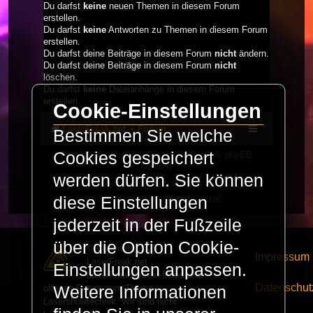
Du darfst
keine
neuen Themen in diesem Forum
erstellen.
Du darfst
keine
Antworten zu Themen in diesem Forum
erstellen.
Du darfst deine Beiträge in diesem Forum
nicht
ändern.
Du darfst deine Beiträge in diesem Forum
nicht
löschen.
Du darfst
keine
Dateianhänge in diesem Forum
erstellen.
Cookie-Einstellungen
LaserFreak.net
Forum
Bestimmen Sie welche
Cookies gespeichert
Powered by
phpBB
® Forum Software © phpBB
Limited
werden dürfen. Sie können
Deutsche Übersetzung durch
phpBB.de
diese Einstellungen
PRIVACY_LINK
|
TERMS_LINK
jederzeit in der Fußzeile
über die Option Cookie-
© Copyright 2025 -
Impressum
LaserFreak.net
Einstellungen anpassen.
LaserFreak ist ein freies und
Datenschut
offenes Forum zum Thema
Weitere Informationen
Lasershowtechnik. Wir sind nicht