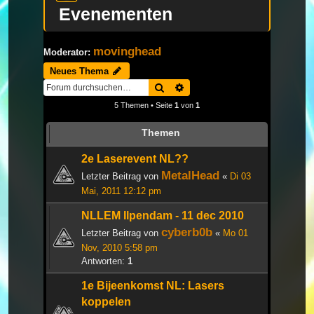
Evenementen
movinghead
Moderator:
Neues Thema
Suche
Erweiterte Suche
5 Themen • Seite
1
von
1
Themen
2e Laserevent NL??
MetalHead
Letzter Beitrag von
«
Di 03
Mai, 2011 12:12 pm
NLLEM Ilpendam - 11 dec 2010
cyberb0b
Letzter Beitrag von
«
Mo 01
Nov, 2010 5:58 pm
Antworten:
1
1e Bijeenkomst NL: Lasers
koppelen