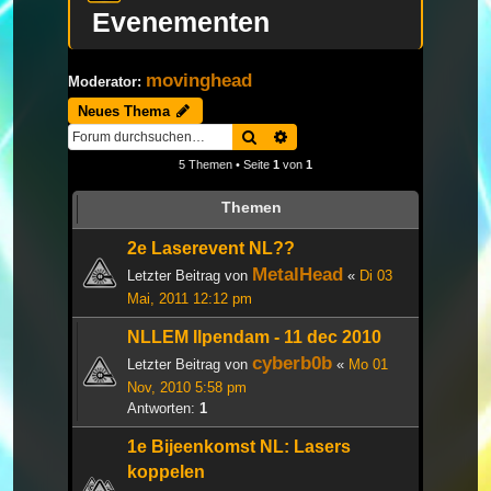
Evenementen
movinghead
Moderator:
Neues Thema
Suche
Erweiterte Suche
5 Themen • Seite
1
von
1
Themen
2e Laserevent NL??
MetalHead
Letzter Beitrag von
«
Di 03
Mai, 2011 12:12 pm
NLLEM Ilpendam - 11 dec 2010
cyberb0b
Letzter Beitrag von
«
Mo 01
Nov, 2010 5:58 pm
Antworten:
1
1e Bijeenkomst NL: Lasers
koppelen