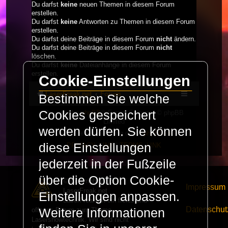
Du darfst
keine
neuen Themen in diesem Forum
erstellen.
Du darfst
keine
Antworten zu Themen in diesem Forum
erstellen.
Du darfst deine Beiträge in diesem Forum
nicht
ändern.
Du darfst deine Beiträge in diesem Forum
nicht
löschen.
Du darfst
keine
Dateianhänge in diesem Forum
erstellen.
Cookie-Einstellungen
LaserFreak.net
Forum
Bestimmen Sie welche
Cookies gespeichert
Powered by
phpBB
® Forum Software © phpBB
Limited
werden dürfen. Sie können
Deutsche Übersetzung durch
phpBB.de
diese Einstellungen
PRIVACY_LINK
|
TERMS_LINK
jederzeit in der Fußzeile
über die Option Cookie-
© Copyright 2025 -
Impressum
LaserFreak.net
Einstellungen anpassen.
LaserFreak ist ein freies und
Datenschut
offenes Forum zum Thema
Weitere Informationen
Lasershowtechnik. Wir sind nicht