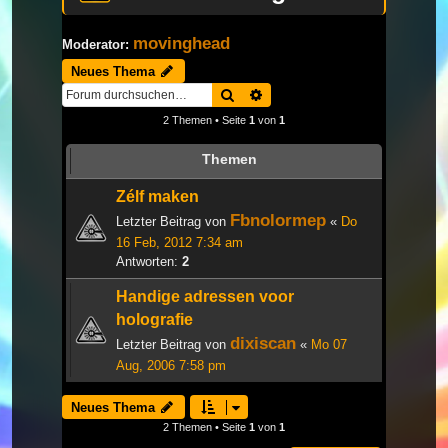
movinghead
Moderator:
Neues Thema
Suche
Erweiterte Suche
2 Themen • Seite
1
von
1
Themen
Zélf maken
Fbnolormep
Letzter Beitrag von
«
Do
16 Feb, 2012 7:34 am
Antworten:
2
Handige adressen voor
holografie
dixiscan
Letzter Beitrag von
«
Mo 07
Aug, 2006 7:58 pm
Neues Thema
2 Themen • Seite
1
von
1