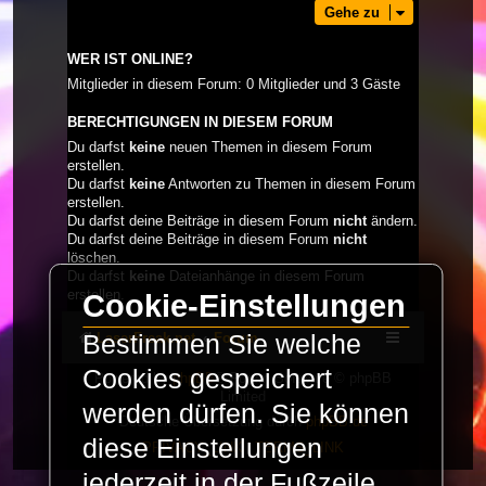
Gehe zu
WER IST ONLINE?
Mitglieder in diesem Forum: 0 Mitglieder und 3 Gäste
BERECHTIGUNGEN IN DIESEM FORUM
Du darfst
keine
neuen Themen in diesem Forum
erstellen.
Du darfst
keine
Antworten zu Themen in diesem Forum
erstellen.
Du darfst deine Beiträge in diesem Forum
nicht
ändern.
Du darfst deine Beiträge in diesem Forum
nicht
löschen.
Du darfst
keine
Dateianhänge in diesem Forum
erstellen.
Cookie-Einstellungen
LaserFreak.net
Forum
Bestimmen Sie welche
Cookies gespeichert
Powered by
phpBB
® Forum Software © phpBB
Limited
werden dürfen. Sie können
Deutsche Übersetzung durch
phpBB.de
diese Einstellungen
PRIVACY_LINK
|
TERMS_LINK
jederzeit in der Fußzeile