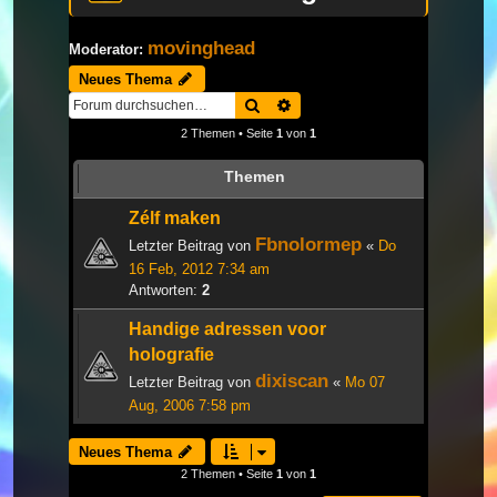
movinghead
Moderator:
Neues Thema
Suche
Erweiterte Suche
2 Themen • Seite
1
von
1
Themen
Zélf maken
Fbnolormep
Letzter Beitrag von
«
Do
16 Feb, 2012 7:34 am
Antworten:
2
Handige adressen voor
holografie
dixiscan
Letzter Beitrag von
«
Mo 07
Aug, 2006 7:58 pm
Neues Thema
2 Themen • Seite
1
von
1