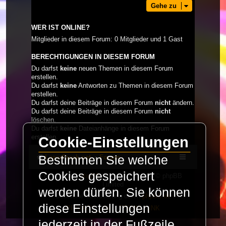
Gehe zu
WER IST ONLINE?
Mitglieder in diesem Forum: 0 Mitglieder und 1 Gast
BERECHTIGUNGEN IN DIESEM FORUM
Du darfst
keine
neuen Themen in diesem Forum
erstellen.
Du darfst
keine
Antworten zu Themen in diesem Forum
erstellen.
Du darfst deine Beiträge in diesem Forum
nicht
ändern.
Du darfst deine Beiträge in diesem Forum
nicht
löschen.
Du darfst
keine
Dateianhänge in diesem Forum
erstellen.
Cookie-Einstellungen
LaserFreak.net
Forum
Bestimmen Sie welche
Cookies gespeichert
Powered by
phpBB
® Forum Software © phpBB
Limited
werden dürfen. Sie können
Deutsche Übersetzung durch
phpBB.de
diese Einstellungen
PRIVACY_LINK
|
TERMS_LINK
jederzeit in der Fußzeile