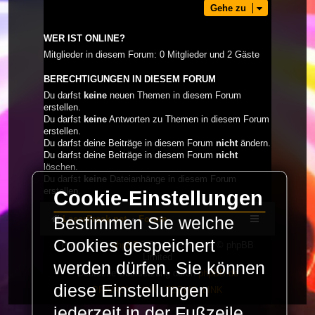
Gehe zu
WER IST ONLINE?
Mitglieder in diesem Forum: 0 Mitglieder und 2 Gäste
BERECHTIGUNGEN IN DIESEM FORUM
Du darfst
keine
neuen Themen in diesem Forum
erstellen.
Du darfst
keine
Antworten zu Themen in diesem Forum
erstellen.
Du darfst deine Beiträge in diesem Forum
nicht
ändern.
Du darfst deine Beiträge in diesem Forum
nicht
löschen.
Du darfst
keine
Dateianhänge in diesem Forum
erstellen.
Cookie-Einstellungen
LaserFreak.net
Forum
Bestimmen Sie welche
Cookies gespeichert
Powered by
phpBB
® Forum Software © phpBB
Limited
werden dürfen. Sie können
Deutsche Übersetzung durch
phpBB.de
diese Einstellungen
PRIVACY_LINK
|
TERMS_LINK
jederzeit in der Fußzeile