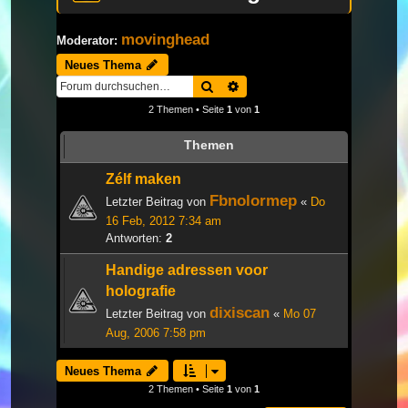
movinghead
Moderator:
Neues Thema
Suche
Erweiterte Suche
2 Themen • Seite
1
von
1
Themen
Zélf maken
Fbnolormep
Letzter Beitrag von
«
Do
16 Feb, 2012 7:34 am
Antworten:
2
Handige adressen voor
holografie
dixiscan
Letzter Beitrag von
«
Mo 07
Aug, 2006 7:58 pm
Neues Thema
2 Themen • Seite
1
von
1