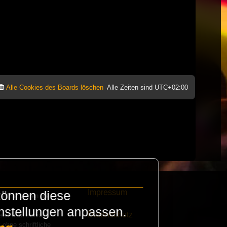
Alle Cookies des Boards löschen
Alle Zeiten sind
UTC+02:00
Impressum
können diese
e finanzieren die
instellungen anpassen.
Datenschutz
eak habt schickt
 ohne schriftliche