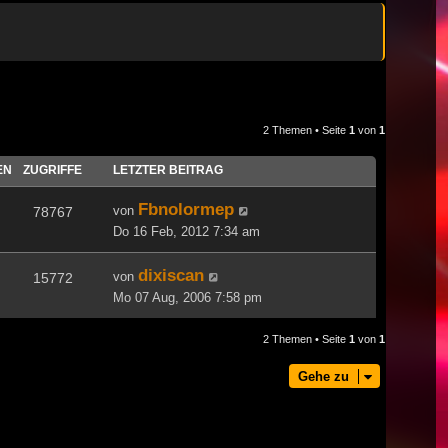
2 Themen • Seite
1
von
1
EN
ZUGRIFFE
LETZTER BEITRAG
Fbnolormep
von
78767
Do 16 Feb, 2012 7:34 am
dixiscan
von
15772
Mo 07 Aug, 2006 7:58 pm
2 Themen • Seite
1
von
1
Gehe zu