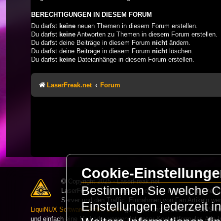
BERECHTIGUNGEN IN DIESEM FORUM
Du darfst
keine
neuen Themen in diesem Forum erstellen.
Du darfst
keine
Antworten zu Themen in diesem Forum erstellen.
Du darfst deine Beiträge in diesem Forum
nicht
ändern.
Du darfst deine Beiträge in diesem Forum
nicht
löschen.
Du darfst
keine
Dateianhänge in diesem Forum erstellen.
LaserFreak.net
Forum
Cookie-Einstellung
© Copyright 2025 - LaserFreak.net
Bestimmen Sie welche Co
LaserFreak ist ein freies und offenes Forum zum Thema 
Server und den Traffic. Einnahmen von Fan Artikeln we
Einstellungen jederzeit 
LiquiNUX Software GmbH Berlin
gehostet und betreut. Als CMS v
und einfach eine Mail oder verwendet unser Kontaktformular. Alle I