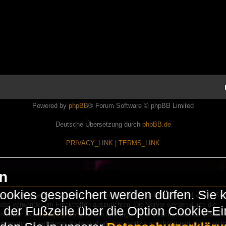
Powered by
phpBB
® Forum Software © phpBB Limited
Deutsche Übersetzung durch
phpBB.de
PRIVACY_LINK
|
TERMS_LINK
en
okies gespeichert werden dürfen. Sie 
Lasershowtechnik. Wir sind nicht kommerziell und die Banner auf dieser Seit
rden verwendet um Freaktreffen auszurichten. Die Server werden durch die
in der Fußzeile über die Option Cookie-E
erwenden wir
HomepageEasy
. Wenn Ihr Fragen oder Beschwerden zu LaserFr
nformationen auf dieser Seite sind urheberrechtlich geschützt und dürfen nicht