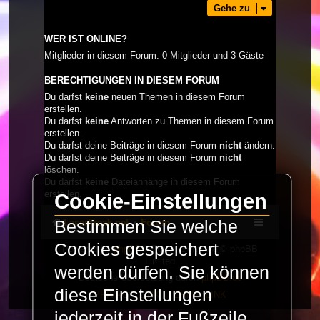
Gehe zu
WER IST ONLINE?
Mitglieder in diesem Forum: 0 Mitglieder und 3 Gäste
BERECHTIGUNGEN IN DIESEM FORUM
Du darfst
keine
neuen Themen in diesem Forum
erstellen.
Du darfst
keine
Antworten zu Themen in diesem Forum
erstellen.
Du darfst deine Beiträge in diesem Forum
nicht
ändern.
Du darfst deine Beiträge in diesem Forum
nicht
löschen.
Du darfst
keine
Dateianhänge in diesem Forum
erstellen.
Cookie-Einstellungen
LaserFreak.net
Forum
Bestimmen Sie welche
Cookies gespeichert
Powered by
phpBB
® Forum Software © phpBB
Limited
werden dürfen. Sie können
Deutsche Übersetzung durch
phpBB.de
diese Einstellungen
PRIVACY_LINK
|
TERMS_LINK
jederzeit in der Fußzeile