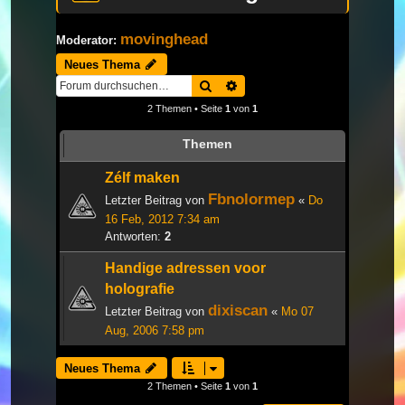
movinghead
Moderator:
Neues Thema
Suche
Erweiterte Suche
2 Themen • Seite
1
von
1
Themen
Zélf maken
Fbnolormep
Letzter Beitrag von
«
Do
16 Feb, 2012 7:34 am
Antworten:
2
Handige adressen voor
holografie
dixiscan
Letzter Beitrag von
«
Mo 07
Aug, 2006 7:58 pm
Neues Thema
2 Themen • Seite
1
von
1