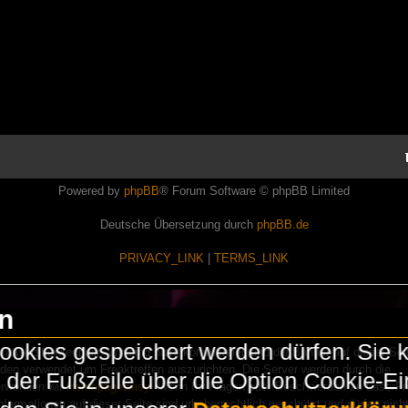
Powered by
phpBB
® Forum Software © phpBB Limited
Deutsche Übersetzung durch
phpBB.de
PRIVACY_LINK
|
TERMS_LINK
en
okies gespeichert werden dürfen. Sie 
Lasershowtechnik. Wir sind nicht kommerziell und die Banner auf dieser Seit
rden verwendet um Freaktreffen auszurichten. Die Server werden durch die
in der Fußzeile über die Option Cookie-E
erwenden wir
HomepageEasy
. Wenn Ihr Fragen oder Beschwerden zu LaserFr
nformationen auf dieser Seite sind urheberrechtlich geschützt und dürfen nicht