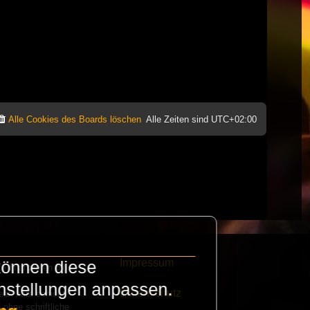
Alle Cookies des Boards löschen
Alle Zeiten sind
UTC+02:00
Impressum
können diese
e finanzieren die
instellungen anpassen.
Datenschutz
eak habt schickt
 ohne schriftliche