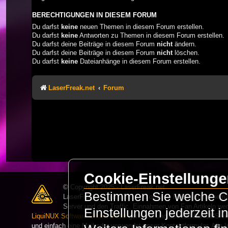
BERECHTIGUNGEN IN DIESEM FORUM
Du darfst
keine
neuen Themen in diesem Forum erstellen.
Du darfst
keine
Antworten zu Themen in diesem Forum erstellen.
Du darfst deine Beiträge in diesem Forum
nicht
ändern.
Du darfst deine Beiträge in diesem Forum
nicht
löschen.
Du darfst
keine
Dateianhänge in diesem Forum erstellen.
LaserFreak.net
Forum
Cookie-Einstellung
© Copyright 2025 - LaserFreak.net
Bestimmen Sie welche Co
LaserFreak ist ein freies und offenes Forum zum Thema 
Server und den Traffic. Einnahmen von Fan Artikeln we
Einstellungen jederzeit 
LiquiNUX Software GmbH Berlin
gehostet und betreut. Als CMS v
und einfach eine Mail oder verwendet unser Kontaktformular. Alle I