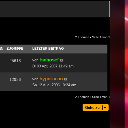
2 Themen • Seite
1
von
1
EN
ZUGRIFFE
LETZTER BEITRAG
tschosef
von
25613
Di 03 Apr, 2007 11:49 am
hyperscan
von
12936
Sa 12 Aug, 2006 10:24 am
2 Themen • Seite
1
von
1
Gehe zu