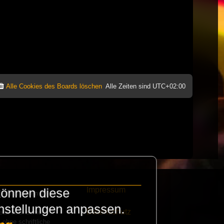
Alle Cookies des Boards löschen
Alle Zeiten sind
UTC+02:00
Impressum
können diese
e finanzieren die
instellungen anpassen.
Datenschutz
eak habt schickt
 ohne schriftliche