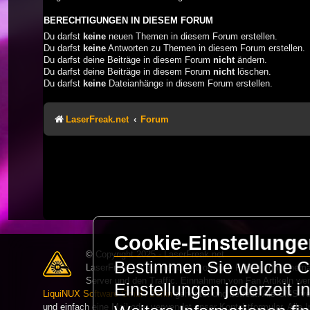
BERECHTIGUNGEN IN DIESEM FORUM
Du darfst
keine
neuen Themen in diesem Forum erstellen.
Du darfst
keine
Antworten zu Themen in diesem Forum erstellen.
Du darfst deine Beiträge in diesem Forum
nicht
ändern.
Du darfst deine Beiträge in diesem Forum
nicht
löschen.
Du darfst
keine
Dateianhänge in diesem Forum erstellen.
LaserFreak.net
Forum
Cookie-Einstellung
© Copyright 2025 - LaserFreak.net
Bestimmen Sie welche Co
LaserFreak ist ein freies und offenes Forum zum Thema 
Server und den Traffic. Einnahmen von Fan Artikeln we
Einstellungen jederzeit 
LiquiNUX Software GmbH Berlin
gehostet und betreut. Als CMS v
und einfach eine Mail oder verwendet unser Kontaktformular. Alle I