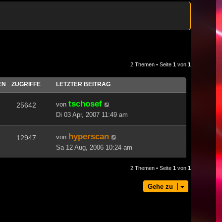
2 Themen • Seite
1
von
1
EN
ZUGRIFFE
LETZTER BEITRAG
tschosef
von
25642
Di 03 Apr, 2007 11:49 am
hyperscan
von
12947
Sa 12 Aug, 2006 10:24 am
2 Themen • Seite
1
von
1
Gehe zu