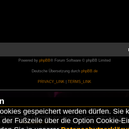
Powered by
phpBB
® Forum Software © phpBB Limited
Deutsche Übersetzung durch
phpBB.de
PRIVACY_LINK
|
TERMS_LINK
en
okies gespeichert werden dürfen. Sie 
Lasershowtechnik. Wir sind nicht kommerziell und die Banner auf dieser Seit
rden verwendet um Freaktreffen auszurichten. Die Server werden durch die
in der Fußzeile über die Option Cookie-E
erwenden wir
HomepageEasy
. Wenn Ihr Fragen oder Beschwerden zu LaserFr
nformationen auf dieser Seite sind urheberrechtlich geschützt und dürfen nicht