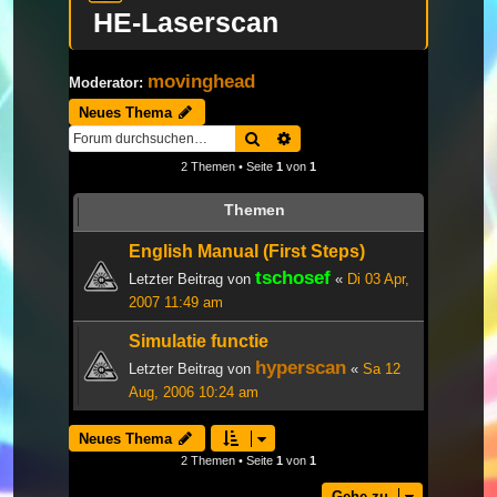
HE-Laserscan
movinghead
Moderator:
Neues Thema
Suche
Erweiterte Suche
2 Themen • Seite
1
von
1
Themen
English Manual (First Steps)
tschosef
Letzter Beitrag von
«
Di 03 Apr,
2007 11:49 am
Simulatie functie
hyperscan
Letzter Beitrag von
«
Sa 12
Aug, 2006 10:24 am
Neues Thema
2 Themen • Seite
1
von
1
Gehe zu