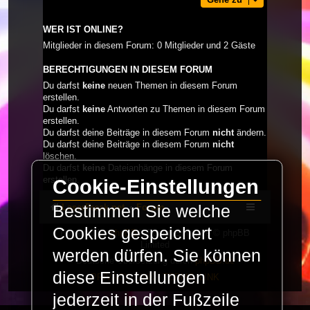
WER IST ONLINE?
Mitglieder in diesem Forum: 0 Mitglieder und 2 Gäste
BERECHTIGUNGEN IN DIESEM FORUM
Du darfst
keine
neuen Themen in diesem Forum
erstellen.
Du darfst
keine
Antworten zu Themen in diesem Forum
erstellen.
Du darfst deine Beiträge in diesem Forum
nicht
ändern.
Du darfst deine Beiträge in diesem Forum
nicht
löschen.
Du darfst
keine
Dateianhänge in diesem Forum
erstellen.
Cookie-Einstellungen
LaserFreak.net
Forum
Bestimmen Sie welche
Cookies gespeichert
Powered by
phpBB
® Forum Software © phpBB
Limited
werden dürfen. Sie können
Deutsche Übersetzung durch
phpBB.de
diese Einstellungen
PRIVACY_LINK
|
TERMS_LINK
jederzeit in der Fußzeile