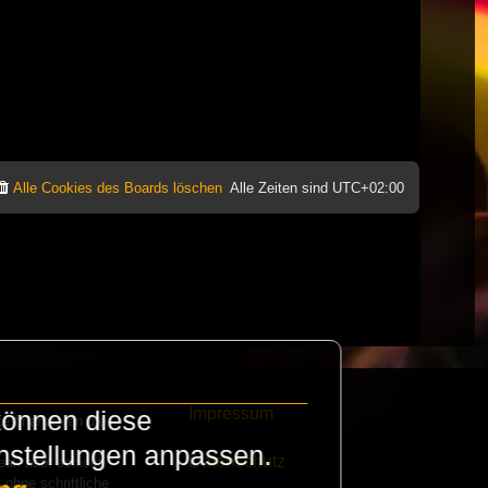
Alle Cookies des Boards löschen
Alle Zeiten sind
UTC+02:00
Impressum
können diese
e finanzieren die
instellungen anpassen.
Datenschutz
eak habt schickt
 ohne schriftliche