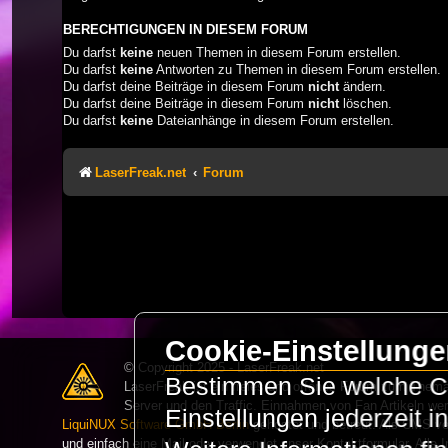
BERECHTIGUNGEN IN DIESEM FORUM
Du darfst
keine
neuen Themen in diesem Forum erstellen.
Du darfst
keine
Antworten zu Themen in diesem Forum erstellen.
Du darfst deine Beiträge in diesem Forum
nicht
ändern.
Du darfst deine Beiträge in diesem Forum
nicht
löschen.
Du darfst
keine
Dateianhänge in diesem Forum erstellen.
LaserFreak.net
Forum
Cookie-Einstellung
© Copyright 2025 - LaserFreak.net
Bestimmen Sie welche Co
LaserFreak ist ein freies und offenes Forum zum Thema 
Server und den Traffic. Einnahmen von Fan Artikeln we
Einstellungen jederzeit 
LiquiNUX Software GmbH Berlin
gehostet und betreut. Als CMS v
und einfach eine Mail oder verwendet unser Kontaktformular. Alle I