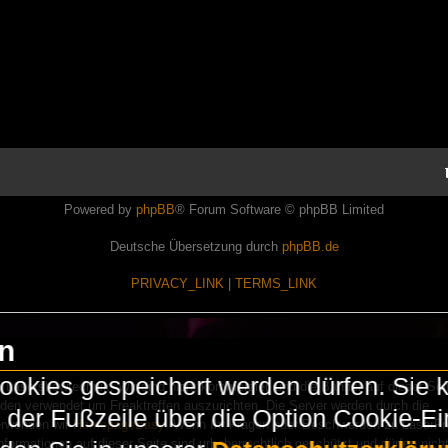
Powered by
phpBB
® Forum Software © phpBB Limited
Deutsche Übersetzung durch
phpBB.de
PRIVACY_LINK
|
TERMS_LINK
en
okies gespeichert werden dürfen. Sie 
Lasershowtechnik. Wir sind nicht kommerziell und die Banner auf dieser Seit
rden verwendet um Freaktreffen auszurichten. Die Server werden durch die
in der Fußzeile über die Option Cookie-E
erwenden wir
HomepageEasy
. Wenn Ihr Fragen oder Beschwerden zu LaserFr
nformationen auf dieser Seite sind urheberrechtlich geschützt und dürfen nicht