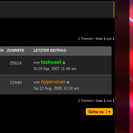
2 Themen • Seite
1
von
1
EN
ZUGRIFFE
LETZTER BEITRAG
tschosef
von
25624
Di 03 Apr, 2007 11:49 am
hyperscan
von
12940
Sa 12 Aug, 2006 10:24 am
2 Themen • Seite
1
von
1
Gehe zu