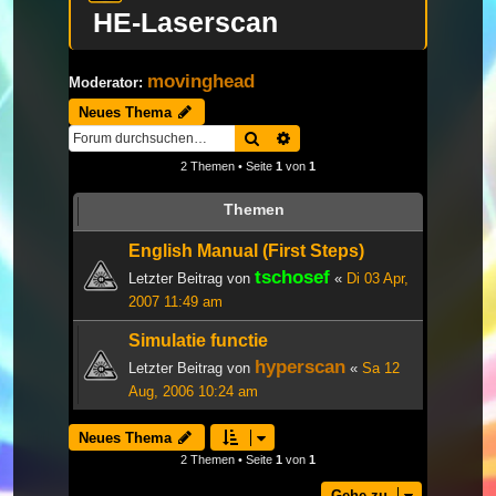
HE-Laserscan
movinghead
Moderator:
Neues Thema
Suche
Erweiterte Suche
2 Themen • Seite
1
von
1
Themen
English Manual (First Steps)
tschosef
Letzter Beitrag von
«
Di 03 Apr,
2007 11:49 am
Simulatie functie
hyperscan
Letzter Beitrag von
«
Sa 12
Aug, 2006 10:24 am
Neues Thema
2 Themen • Seite
1
von
1
Gehe zu