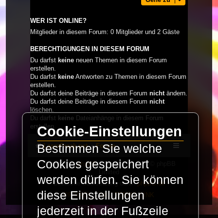
WER IST ONLINE?
Mitglieder in diesem Forum: 0 Mitglieder und 2 Gäste
BERECHTIGUNGEN IN DIESEM FORUM
Du darfst
keine
neuen Themen in diesem Forum
erstellen.
Du darfst
keine
Antworten zu Themen in diesem Forum
erstellen.
Du darfst deine Beiträge in diesem Forum
nicht
ändern.
Du darfst deine Beiträge in diesem Forum
nicht
löschen.
Du darfst
keine
Dateianhänge in diesem Forum
erstellen.
Cookie-Einstellungen
LaserFreak.net
Forum
Bestimmen Sie welche
Cookies gespeichert
Powered by
phpBB
® Forum Software © phpBB
Limited
werden dürfen. Sie können
Deutsche Übersetzung durch
phpBB.de
diese Einstellungen
PRIVACY_LINK
|
TERMS_LINK
jederzeit in der Fußzeile