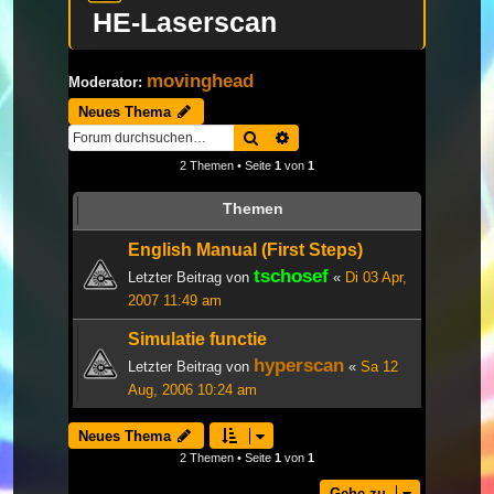
HE-Laserscan
movinghead
Moderator:
Neues Thema
Suche
Erweiterte Suche
2 Themen • Seite
1
von
1
Themen
English Manual (First Steps)
tschosef
Letzter Beitrag von
«
Di 03 Apr,
2007 11:49 am
Simulatie functie
hyperscan
Letzter Beitrag von
«
Sa 12
Aug, 2006 10:24 am
Neues Thema
2 Themen • Seite
1
von
1
Gehe zu