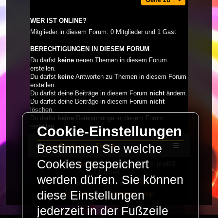
WER IST ONLINE?
Mitglieder in diesem Forum: 0 Mitglieder und 1 Gast
BERECHTIGUNGEN IN DIESEM FORUM
Du darfst
keine
neuen Themen in diesem Forum
erstellen.
Du darfst
keine
Antworten zu Themen in diesem Forum
erstellen.
Du darfst deine Beiträge in diesem Forum
nicht
ändern.
Du darfst deine Beiträge in diesem Forum
nicht
löschen.
Du darfst
keine
Dateianhänge in diesem Forum
erstellen.
Cookie-Einstellungen
LaserFreak.net
Forum
Bestimmen Sie welche
Cookies gespeichert
Powered by
phpBB
® Forum Software © phpBB
Limited
werden dürfen. Sie können
Deutsche Übersetzung durch
phpBB.de
diese Einstellungen
PRIVACY_LINK
|
TERMS_LINK
jederzeit in der Fußzeile