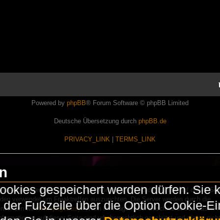
Powered by
phpBB
® Forum Software © phpBB Limited
Deutsche Übersetzung durch
phpBB.de
PRIVACY_LINK
|
TERMS_LINK
en
okies gespeichert werden dürfen. Sie 
Lasershowtechnik. Wir sind nicht kommerziell und die Banner auf dieser Seit
rden verwendet um Freaktreffen auszurichten. Die Server werden durch die
in der Fußzeile über die Option Cookie-E
erwenden wir
HomepageEasy
. Wenn Ihr Fragen oder Beschwerden zu LaserFr
nformationen auf dieser Seite sind urheberrechtlich geschützt und dürfen nicht