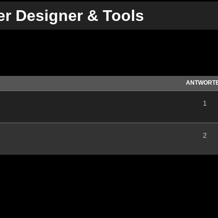
er Designer & Tools
te Suche
ANTWORT
1
2