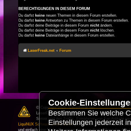
BERECHTIGUNGEN IN DIESEM FORUM
Du darfst
keine
neuen Themen in diesem Forum erstellen.
Du darfst
keine
Antworten zu Themen in diesem Forum erstellen.
Du darfst deine Beiträge in diesem Forum
nicht
ändern.
Du darfst deine Beiträge in diesem Forum
nicht
löschen.
Du darfst
keine
Dateianhänge in diesem Forum erstellen.
LaserFreak.net
Forum
Cookie-Einstellung
© Copyright 2025 - LaserFreak.net
Bestimmen Sie welche Co
LaserFreak ist ein freies und offenes Forum zum Thema 
Server und den Traffic. Einnahmen von Fan Artikeln we
Einstellungen jederzeit 
LiquiNUX Software GmbH Berlin
gehostet und betreut. Als CMS v
und einfach eine Mail oder verwendet unser Kontaktformular. Alle I