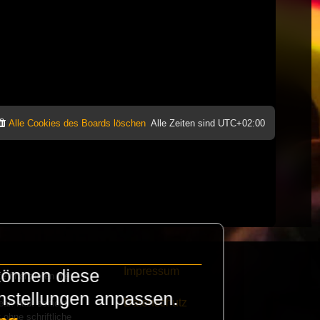
Alle Cookies des Boards löschen
Alle Zeiten sind
UTC+02:00
Impressum
können diese
e finanzieren die
instellungen anpassen.
Datenschutz
eak habt schickt
 ohne schriftliche