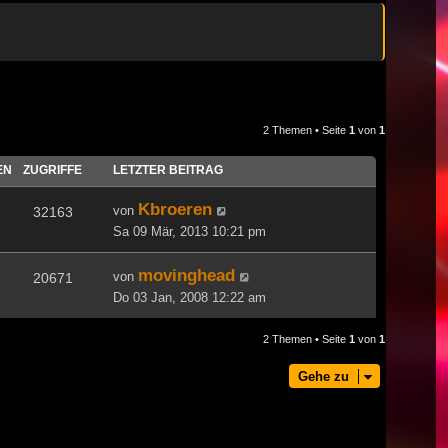
2 Themen • Seite
1
von
1
EN
ZUGRIFFE
LETZTER BEITRAG
Kbroeren
von
32163
Sa 09 Mär, 2013 10:21 pm
movinghead
von
20671
Do 03 Jan, 2008 12:22 am
2 Themen • Seite
1
von
1
Gehe zu