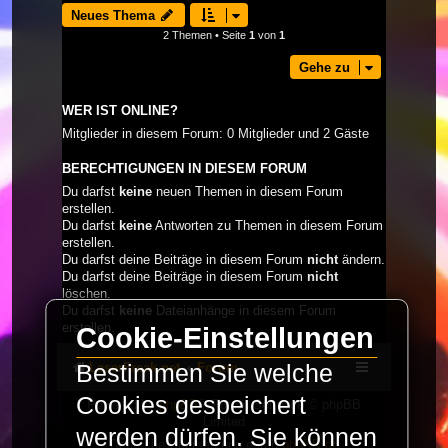
Neues Thema
2 Themen • Seite
1
von
1
Gehe zu
WER IST ONLINE?
Mitglieder in diesem Forum: 0 Mitglieder und 2 Gäste
BERECHTIGUNGEN IN DIESEM FORUM
Du darfst
keine
neuen Themen in diesem Forum
erstellen.
Du darfst
keine
Antworten zu Themen in diesem Forum
erstellen.
Du darfst deine Beiträge in diesem Forum
nicht
ändern.
Du darfst deine Beiträge in diesem Forum
nicht
löschen.
Du darfst
keine
Dateianhänge in diesem Forum
erstellen.
Cookie-Einstellungen
LaserFreak.net
Forum
Bestimmen Sie welche
Cookies gespeichert
Powered by
phpBB
® Forum Software © phpBB
Limited
werden dürfen. Sie können
Deutsche Übersetzung durch
phpBB.de