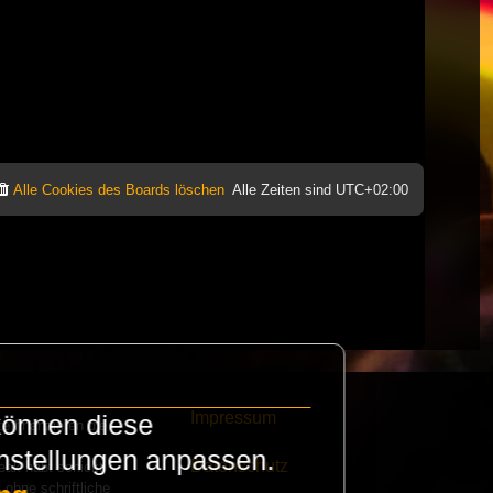
Alle Cookies des Boards löschen
Alle Zeiten sind
UTC+02:00
Impressum
können diese
e finanzieren die
instellungen anpassen.
Datenschutz
eak habt schickt
 ohne schriftliche