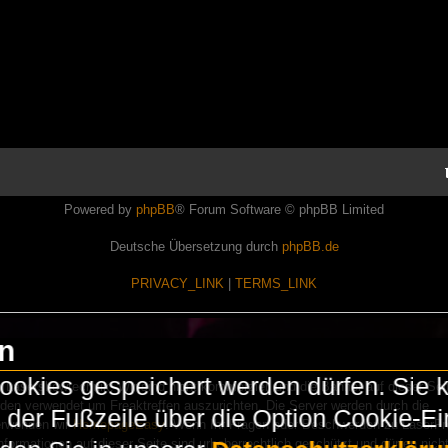
Powered by
phpBB
® Forum Software © phpBB Limited
Deutsche Übersetzung durch
phpBB.de
PRIVACY_LINK
|
TERMS_LINK
en
okies gespeichert werden dürfen. Sie 
Lasershowtechnik. Wir sind nicht kommerziell und die Banner auf dieser Seit
rden verwendet um Freaktreffen auszurichten. Die Server werden durch die
in der Fußzeile über die Option Cookie-E
erwenden wir
HomepageEasy
. Wenn Ihr Fragen oder Beschwerden zu LaserFr
nformationen auf dieser Seite sind urheberrechtlich geschützt und dürfen nicht