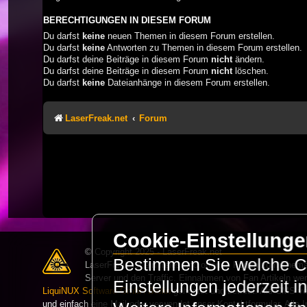
BERECHTIGUNGEN IN DIESEM FORUM
Du darfst
keine
neuen Themen in diesem Forum erstellen.
Du darfst
keine
Antworten zu Themen in diesem Forum erstellen.
Du darfst deine Beiträge in diesem Forum
nicht
ändern.
Du darfst deine Beiträge in diesem Forum
nicht
löschen.
Du darfst
keine
Dateianhänge in diesem Forum erstellen.
LaserFreak.net
Forum
Cookie-Einstellung
© Copyright 2025 - LaserFreak.net
Bestimmen Sie welche Co
LaserFreak ist ein freies und offenes Forum zum Thema 
Server und den Traffic. Einnahmen von Fan Artikeln we
Einstellungen jederzeit 
LiquiNUX Software GmbH Berlin
gehostet und betreut. Als CMS v
und einfach eine Mail oder verwendet unser Kontaktformular. Alle I