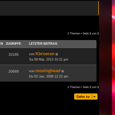
2 Themen • Seite
1
von
1
EN
ZUGRIFFE
LETZTER BEITRAG
Kbroeren
von
32185
Sa 09 Mär, 2013 10:21 pm
movinghead
von
20689
Do 03 Jan, 2008 12:22 am
2 Themen • Seite
1
von
1
Gehe zu