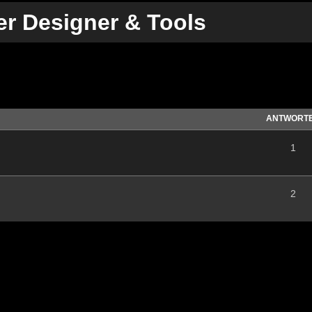
er Designer & Tools
te Suche
ANTWORT
1
2