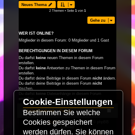
Neues Thema
2 Themen • Seite
1
von
1
Gehe zu
WER IST ONLINE?
Mitglieder in diesem Forum: 0 Mitglieder und 1 Gast
BERECHTIGUNGEN IN DIESEM FORUM
Du darfst
keine
neuen Themen in diesem Forum
erstellen.
Du darfst
keine
Antworten zu Themen in diesem Forum
erstellen.
Du darfst deine Beiträge in diesem Forum
nicht
ändern.
Du darfst deine Beiträge in diesem Forum
nicht
löschen.
Du darfst
keine
Dateianhänge in diesem Forum
erstellen.
Cookie-Einstellungen
LaserFreak.net
Forum
Bestimmen Sie welche
Cookies gespeichert
Powered by
phpBB
® Forum Software © phpBB
Limited
werden dürfen. Sie können
Deutsche Übersetzung durch
phpBB.de