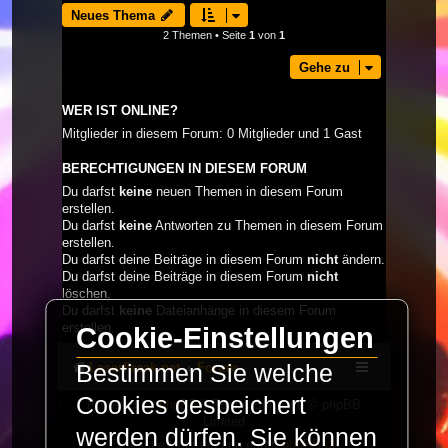
Neues Thema
2 Themen • Seite
1
von
1
Gehe zu
WER IST ONLINE?
Mitglieder in diesem Forum: 0 Mitglieder und 1 Gast
BERECHTIGUNGEN IN DIESEM FORUM
Du darfst
keine
neuen Themen in diesem Forum
erstellen.
Du darfst
keine
Antworten zu Themen in diesem Forum
erstellen.
Du darfst deine Beiträge in diesem Forum
nicht
ändern.
Du darfst deine Beiträge in diesem Forum
nicht
löschen.
Du darfst
keine
Dateianhänge in diesem Forum
erstellen.
Cookie-Einstellungen
LaserFreak.net
Forum
Bestimmen Sie welche
Cookies gespeichert
Powered by
phpBB
® Forum Software © phpBB
Limited
werden dürfen. Sie können
Deutsche Übersetzung durch
phpBB.de