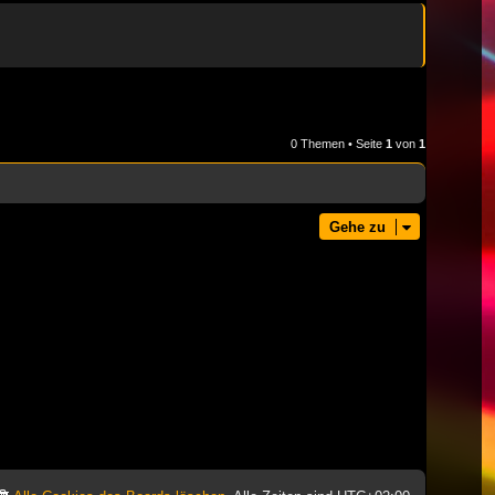
0 Themen • Seite
1
von
1
Gehe zu