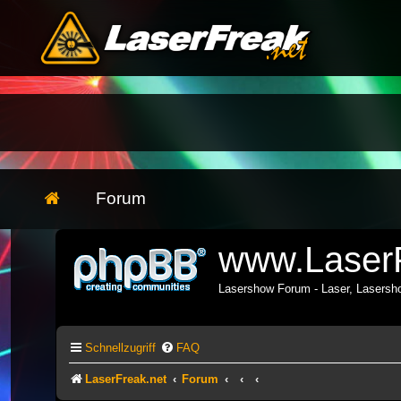
Forum
www.LaserF
Lasershow Forum - Laser, Lasers
Schnellzugriff
FAQ
LaserFreak.net
Forum