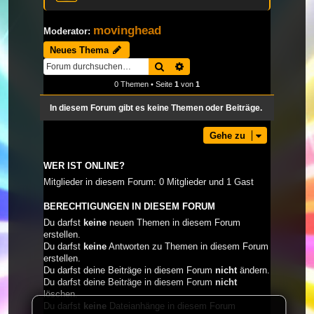
movinghead
Moderator:
Neues Thema
Suche
Erweiterte Suche
0 Themen • Seite
1
von
1
In diesem Forum gibt es keine Themen oder Beiträge.
Gehe zu
WER IST ONLINE?
Mitglieder in diesem Forum: 0 Mitglieder und 1 Gast
BERECHTIGUNGEN IN DIESEM FORUM
Du darfst
keine
neuen Themen in diesem Forum
erstellen.
Du darfst
keine
Antworten zu Themen in diesem Forum
erstellen.
Du darfst deine Beiträge in diesem Forum
nicht
ändern.
Du darfst deine Beiträge in diesem Forum
nicht
löschen.
Du darfst
keine
Dateianhänge in diesem Forum