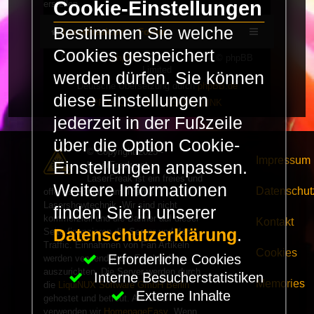
Cookie-Einstellungen
erstellen.
Bestimmen Sie welche
LaserFreak.net
Forum
Cookies gespeichert
Powered by
phpBB
® Forum Software © phpBB
Limited
werden dürfen. Sie können
Deutsche Übersetzung durch
phpBB.de
diese Einstellungen
PRIVACY_LINK
|
TERMS_LINK
jederzeit in der Fußzeile
über die Option Cookie-
© Copyright 2025 -
Impressum
Einstellungen anpassen.
LaserFreak.net
LaserFreak ist ein freies und
Weitere Informationen
Datenschut
offenes Forum zum Thema
Lasershowtechnik. Wir sind nicht
finden Sie in unserer
kommerziell und die Banner auf dieser
Kontakt
Datenschutzerklärung
.
Seite finanzieren die Server und den
Traffic. Einnahmen von Fan Artikeln
Cookies
Erforderliche Cookies
werden verwendet um Freaktreffen
auszurichten. Die Server werden durch
Interne Besucherstatistiken
Memories
die
LiquiNUX Software GmbH Berlin
Externe Inhalte
gehostet und betreut. Als CMS
verwenden wir
HomepageEasy
. Wenn