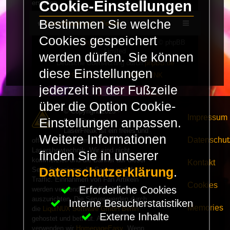
Cookie-Einstellungen
erstellen.
Bestimmen Sie welche
LaserFreak.net
Forum
Cookies gespeichert
Powered by
phpBB
® Forum Software © phpBB
Limited
werden dürfen. Sie können
Deutsche Übersetzung durch
phpBB.de
diese Einstellungen
PRIVACY_LINK
|
TERMS_LINK
jederzeit in der Fußzeile
über die Option Cookie-
© Copyright 2025 -
Impressum
Einstellungen anpassen.
LaserFreak.net
LaserFreak ist ein freies und
Weitere Informationen
Datenschut
offenes Forum zum Thema
Lasershowtechnik. Wir sind nicht
finden Sie in unserer
kommerziell und die Banner auf dieser
Kontakt
Datenschutzerklärung
.
Seite finanzieren die Server und den
Traffic. Einnahmen von Fan Artikeln
Cookies
Erforderliche Cookies
werden verwendet um Freaktreffen
auszurichten. Die Server werden durch
Interne Besucherstatistiken
Memories
die
LiquiNUX Software GmbH Berlin
Externe Inhalte
gehostet und betreut. Als CMS
verwenden wir
HomepageEasy
. Wenn