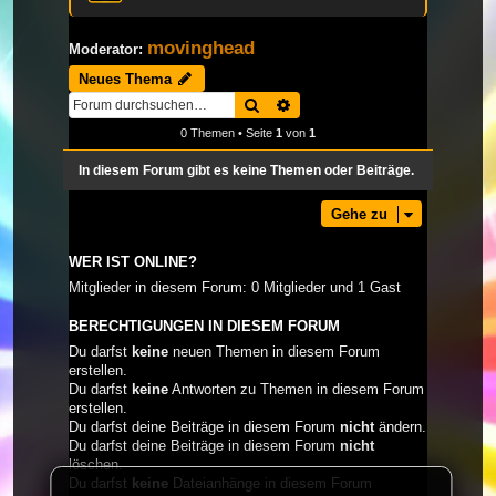
movinghead
Moderator:
Neues Thema
Suche
Erweiterte Suche
0 Themen • Seite
1
von
1
In diesem Forum gibt es keine Themen oder Beiträge.
Gehe zu
WER IST ONLINE?
Mitglieder in diesem Forum: 0 Mitglieder und 1 Gast
BERECHTIGUNGEN IN DIESEM FORUM
Du darfst
keine
neuen Themen in diesem Forum
erstellen.
Du darfst
keine
Antworten zu Themen in diesem Forum
erstellen.
Du darfst deine Beiträge in diesem Forum
nicht
ändern.
Du darfst deine Beiträge in diesem Forum
nicht
löschen.
Du darfst
keine
Dateianhänge in diesem Forum