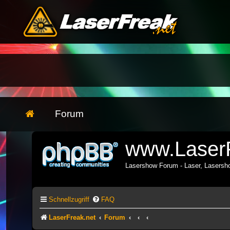
Forum
www.LaserF
Lasershow Forum - Laser, Lasers
Schnellzugriff
FAQ
LaserFreak.net
Forum