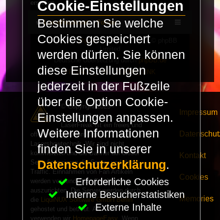
Cookie-Einstellungen
erstellen.
Bestimmen Sie welche
LaserFreak.net
Forum
Cookies gespeichert
Powered by
phpBB
® Forum Software © phpBB
Limited
werden dürfen. Sie können
Deutsche Übersetzung durch
phpBB.de
diese Einstellungen
PRIVACY_LINK
|
TERMS_LINK
jederzeit in der Fußzeile
über die Option Cookie-
© Copyright 2025 -
Impressum
Einstellungen anpassen.
LaserFreak.net
LaserFreak ist ein freies und
Weitere Informationen
Datenschut
offenes Forum zum Thema
Lasershowtechnik. Wir sind nicht
finden Sie in unserer
kommerziell und die Banner auf dieser
Kontakt
Datenschutzerklärung
.
Seite finanzieren die Server und den
Traffic. Einnahmen von Fan Artikeln
Cookies
Erforderliche Cookies
werden verwendet um Freaktreffen
auszurichten. Die Server werden durch
Interne Besucherstatistiken
Memories
die
LiquiNUX Software GmbH Berlin
Externe Inhalte
gehostet und betreut. Als CMS
verwenden wir
HomepageEasy
. Wenn