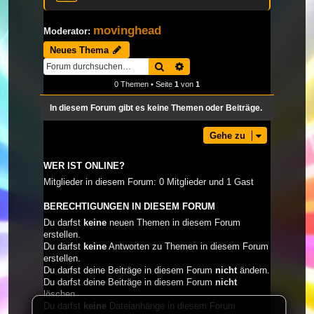
movinghead
Moderator:
Neues Thema
Suche
Erweiterte Suche
0 Themen • Seite
1
von
1
In diesem Forum gibt es keine Themen oder Beiträge.
Gehe zu
WER IST ONLINE?
Mitglieder in diesem Forum: 0 Mitglieder und 1 Gast
BERECHTIGUNGEN IN DIESEM FORUM
Du darfst
keine
neuen Themen in diesem Forum
erstellen.
Du darfst
keine
Antworten zu Themen in diesem Forum
erstellen.
Du darfst deine Beiträge in diesem Forum
nicht
ändern.
Du darfst deine Beiträge in diesem Forum
nicht
löschen.
Du darfst
keine
Dateianhänge in diesem Forum