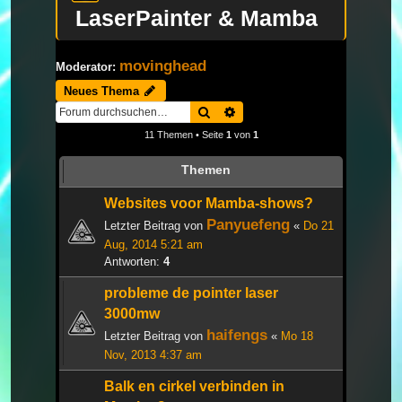
LaserPainter & Mamba
movinghead
Moderator:
Neues Thema
Suche
Erweiterte Suche
11 Themen • Seite
1
von
1
Themen
Websites voor Mamba-shows?
Panyuefeng
Letzter Beitrag von
«
Do 21
Aug, 2014 5:21 am
Antworten:
4
probleme de pointer laser
3000mw
haifengs
Letzter Beitrag von
«
Mo 18
Nov, 2013 4:37 am
Balk en cirkel verbinden in