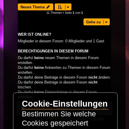
Neues Thema
11 Themen • Seite
1
von
1
Gehe zu
WER IST ONLINE?
Mitglieder in diesem Forum: 0 Mitglieder und 1 Gast
BERECHTIGUNGEN IN DIESEM FORUM
Du darfst
keine
neuen Themen in diesem Forum
erstellen.
Du darfst
keine
Antworten zu Themen in diesem Forum
erstellen.
Du darfst deine Beiträge in diesem Forum
nicht
ändern.
Du darfst deine Beiträge in diesem Forum
nicht
löschen.
Du darfst
keine
Dateianhänge in diesem Forum
erstellen.
Cookie-Einstellungen
LaserFreak.net
Forum
Bestimmen Sie welche
Powered by
phpBB
® Forum Software © phpBB
Cookies gespeichert
Limited