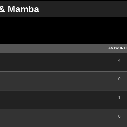
 & Mamba
te Suche
ANTWORT
4
0
1
0