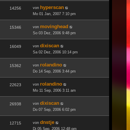
hyperscan
von
14256
Mo 01 Jan, 2007 7:10 pm
movinghead
von
15346
So 03 Dez, 2006 9:48 pm
dixiscan
von
16049
Sa 02 Dez, 2006 10:14 pm
rolandino
von
15362
Do 14 Sep, 2006 3:44 pm
rolandino
von
22623
Mo 11 Sep, 2006 3:11 am
dixiscan
von
26938
Do 07 Sep, 2006 6:02 pm
dnstje
von
12715
Di 05 Sep, 2006 12:48 pm