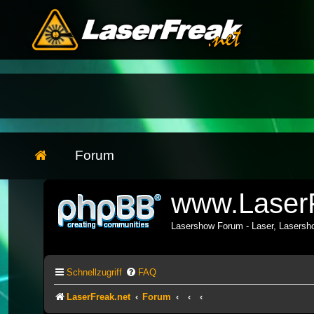
Forum
www.LaserF
Lasershow Forum - Laser, Lasers
Schnellzugriff
FAQ
LaserFreak.net
Forum