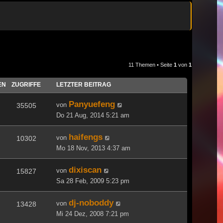
11 Themen • Seite
1
von
1
EN
ZUGRIFFE
LETZTER BEITRAG
Panyuefeng
von
35505
Do 21 Aug, 2014 5:21 am
haifengs
von
10302
Mo 18 Nov, 2013 4:37 am
dixiscan
von
15827
Sa 28 Feb, 2009 5:23 pm
dj-noboddy
von
13428
Mi 24 Dez, 2008 7:21 pm