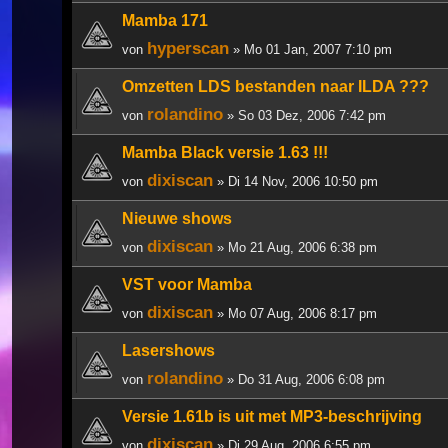
Mamba 171
hyperscan
von
» Mo 01 Jan, 2007 7:10 pm
Omzetten LDS bestanden naar ILDA ???
rolandino
von
» So 03 Dez, 2006 7:42 pm
Mamba Black versie 1.63 !!!
dixiscan
von
» Di 14 Nov, 2006 10:50 pm
Nieuwe shows
dixiscan
von
» Mo 21 Aug, 2006 6:38 pm
VST voor Mamba
dixiscan
von
» Mo 07 Aug, 2006 8:17 pm
Lasershows
rolandino
von
» Do 31 Aug, 2006 6:08 pm
Versie 1.61b is uit met MP3-beschrijving
dixiscan
von
» Di 29 Aug, 2006 6:55 pm