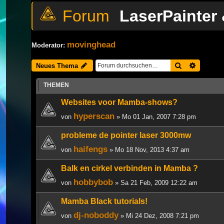
LaserPainter
movinghead
Moderator:
Suche
Erweiter
Neues Thema
THEMEN
Websites voor Mamba-shows?
hyperscan
von
» Mo 01 Jan, 2007 7:28 pm
probleme de pointer laser 3000mw
haifengs
von
» Mo 18 Nov, 2013 4:37 am
Balk en cirkel verbinden in Mamba ?
hobbybob
von
» Sa 21 Feb, 2009 12:22 am
Mamba Black tutorials!
dj-noboddy
von
» Mi 24 Dez, 2008 7:21 pm