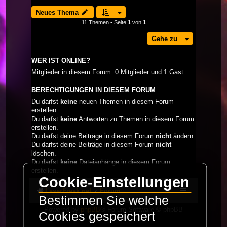
Neues Thema
11 Themen • Seite
1
von
1
Gehe zu
WER IST ONLINE?
Mitglieder in diesem Forum: 0 Mitglieder und 1 Gast
BERECHTIGUNGEN IN DIESEM FORUM
Du darfst
keine
neuen Themen in diesem Forum
erstellen.
Du darfst
keine
Antworten zu Themen in diesem Forum
erstellen.
Du darfst deine Beiträge in diesem Forum
nicht
ändern.
Du darfst deine Beiträge in diesem Forum
nicht
löschen.
Du darfst
keine
Dateianhänge in diesem Forum
erstellen.
Cookie-Einstellungen
LaserFreak.net
Forum
Bestimmen Sie welche
Powered by
phpBB
® Forum Software © phpBB
Cookies gespeichert
Limited