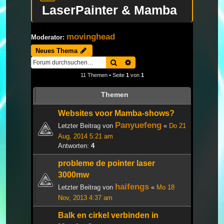
LaserPainter & Mamba
movinghead
Moderator:
Neues Thema
Suche
Erweiterte Suche
11 Themen • Seite
1
von
1
Themen
Websites voor Mamba-shows?
Panyuefeng
Letzter Beitrag von
«
Do 21
Aug, 2014 5:21 am
Antworten:
4
probleme de pointer laser
3000mw
haifengs
Letzter Beitrag von
«
Mo 18
Nov, 2013 4:37 am
Balk en cirkel verbinden in