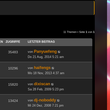
11 Themen • Seite
1
von
1
EN
ZUGRIFFE
LETZTER BEITRAG
Panyuefeng
von
35483
Do 21 Aug, 2014 5:21 am
haifengs
von
10296
Mo 18 Nov, 2013 4:37 am
dixiscan
von
15820
Sa 28 Feb, 2009 5:23 pm
dj-noboddy
von
13424
Mi 24 Dez, 2008 7:21 pm