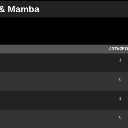
 & Mamba
te Suche
ANTWORT
4
0
1
0