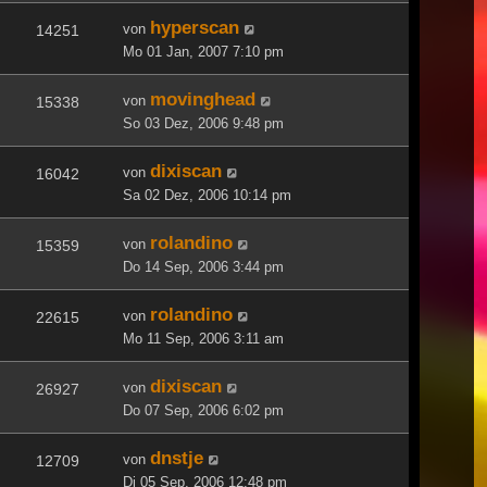
hyperscan
von
14251
Mo 01 Jan, 2007 7:10 pm
movinghead
von
15338
So 03 Dez, 2006 9:48 pm
dixiscan
von
16042
Sa 02 Dez, 2006 10:14 pm
rolandino
von
15359
Do 14 Sep, 2006 3:44 pm
rolandino
von
22615
Mo 11 Sep, 2006 3:11 am
dixiscan
von
26927
Do 07 Sep, 2006 6:02 pm
dnstje
von
12709
Di 05 Sep, 2006 12:48 pm