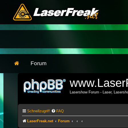
Forum
www.LaserF
Lasershow Forum - Laser, Lasers
Schnellzugriff
FAQ
LaserFreak.net
Forum