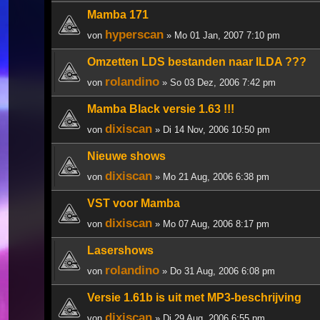
Mamba 171
hyperscan
von
» Mo 01 Jan, 2007 7:10 pm
Omzetten LDS bestanden naar ILDA ???
rolandino
von
» So 03 Dez, 2006 7:42 pm
Mamba Black versie 1.63 !!!
dixiscan
von
» Di 14 Nov, 2006 10:50 pm
Nieuwe shows
dixiscan
von
» Mo 21 Aug, 2006 6:38 pm
VST voor Mamba
dixiscan
von
» Mo 07 Aug, 2006 8:17 pm
Lasershows
rolandino
von
» Do 31 Aug, 2006 6:08 pm
Versie 1.61b is uit met MP3-beschrijving
dixiscan
von
» Di 29 Aug, 2006 6:55 pm