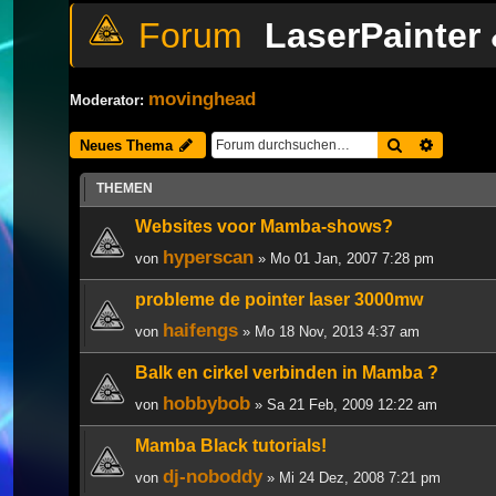
LaserPainter
movinghead
Moderator:
Suche
Erweiter
Neues Thema
THEMEN
Websites voor Mamba-shows?
hyperscan
von
» Mo 01 Jan, 2007 7:28 pm
probleme de pointer laser 3000mw
haifengs
von
» Mo 18 Nov, 2013 4:37 am
Balk en cirkel verbinden in Mamba ?
hobbybob
von
» Sa 21 Feb, 2009 12:22 am
Mamba Black tutorials!
dj-noboddy
von
» Mi 24 Dez, 2008 7:21 pm