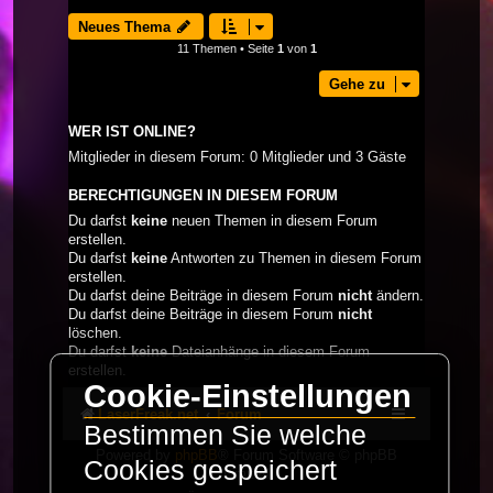
Neues Thema
11 Themen • Seite
1
von
1
Gehe zu
WER IST ONLINE?
Mitglieder in diesem Forum: 0 Mitglieder und 3 Gäste
BERECHTIGUNGEN IN DIESEM FORUM
Du darfst
keine
neuen Themen in diesem Forum
erstellen.
Du darfst
keine
Antworten zu Themen in diesem Forum
erstellen.
Du darfst deine Beiträge in diesem Forum
nicht
ändern.
Du darfst deine Beiträge in diesem Forum
nicht
löschen.
Du darfst
keine
Dateianhänge in diesem Forum
erstellen.
Cookie-Einstellungen
LaserFreak.net
Forum
Bestimmen Sie welche
Powered by
phpBB
® Forum Software © phpBB
Cookies gespeichert
Limited