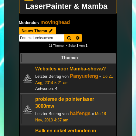
LaserPainter & Mamba
movinghead
Moderator:
Neues Thema
Suche
Erweiterte Suche
11 Themen • Seite
1
von
1
Themen
Websites voor Mamba-shows?
Panyuefeng
Letzter Beitrag von
«
Do 21
Aug, 2014 5:21 am
Antworten:
4
probleme de pointer laser
3000mw
haifengs
Letzter Beitrag von
«
Mo 18
Nov, 2013 4:37 am
Balk en cirkel verbinden in