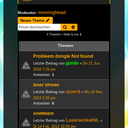
movinghead
Moderator:
Neues Thema
Suche
Erweiterte Suche
5 Themen • Seite
1
von
1
Themen
Probleem dongle Not found
guido
Letzter Beitrag von
«
Do 21 Jun,
2018 7:25 pm
Antworten:
1
laser shows
sjoerd
Letzter Beitrag von
«
Mo 18 Nov,
2013 3:26 pm
Antworten:
6
sowtware
LaserwinkelNL
Letzter Beitrag von
«
Di 14 Feb, 2012 10:00 pm