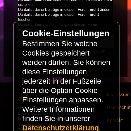
erstellen.
Du darfst deine Beiträge in diesem Forum
nicht
ändern.
Du darfst deine Beiträge in diesem Forum
nicht
löschen.
Du darfst
keine
Dateianhänge in diesem Forum
erstellen.
Cookie-Einstellungen
LaserFreak.net
Forum
Bestimmen Sie welche
Cookies gespeichert
Powered by
phpBB
® Forum Software © phpBB
Limited
werden dürfen. Sie können
Deutsche Übersetzung durch
phpBB.de
diese Einstellungen
PRIVACY_LINK
|
TERMS_LINK
jederzeit in der Fußzeile
über die Option Cookie-
© Copyright 2025 -
Impressum
LaserFreak.net
Einstellungen anpassen.
LaserFreak ist ein freies und
Datenschut
Weitere Informationen
offenes Forum zum Thema
Lasershowtechnik. Wir sind nicht
finden Sie in unserer
kommerziell und die Banner auf dieser
Kontakt
Seite finanzieren die Server und den
Datenschutzerklärung
.
Traffic. Einnahmen von Fan Artikeln