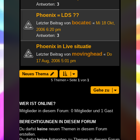
Antworten:
3
Phoenix = LDS ??
bocatec
Letzter Beitrag von
«
Mi 18 Okt,
2006 6:20 pm
Antworten:
3
Phoenix in Live situatie
movinghead
Letzter Beitrag von
«
Do
17 Aug, 2006 5:01 pm
Neues Thema
5 Themen • Seite
1
von
1
Gehe zu
WER IST ONLINE?
Mitglieder in diesem Forum: 0 Mitglieder und 1 Gast
BERECHTIGUNGEN IN DIESEM FORUM
Du darfst
keine
neuen Themen in diesem Forum
erstellen.
Du darfst
keine
Antworten zu Themen in diesem Forum