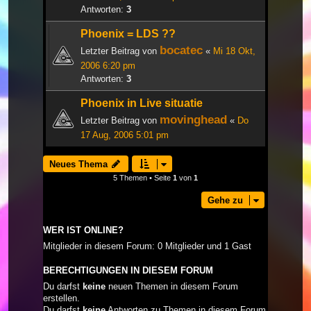
Antworten:
3
Phoenix = LDS ??
bocatec
Letzter Beitrag von
«
Mi 18 Okt,
2006 6:20 pm
Antworten:
3
Phoenix in Live situatie
movinghead
Letzter Beitrag von
«
Do
17 Aug, 2006 5:01 pm
Neues Thema
5 Themen • Seite
1
von
1
Gehe zu
WER IST ONLINE?
Mitglieder in diesem Forum: 0 Mitglieder und 1 Gast
BERECHTIGUNGEN IN DIESEM FORUM
Du darfst
keine
neuen Themen in diesem Forum
erstellen.
Du darfst
keine
Antworten zu Themen in diesem Forum