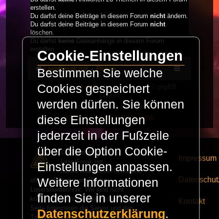
erstellen.
Du darfst deine Beiträge in diesem Forum
nicht
ändern.
Du darfst deine Beiträge in diesem Forum
nicht
löschen.
Du darfst
keine
Dateianhänge in diesem Forum
erstellen.
Cookie-Einstellungen
LaserFreak.net
Forum
Bestimmen Sie welche
Cookies gespeichert
Powered by
phpBB
® Forum Software © phpBB
Limited
werden dürfen. Sie können
Deutsche Übersetzung durch
phpBB.de
diese Einstellungen
PRIVACY_LINK
|
TERMS_LINK
jederzeit in der Fußzeile
über die Option Cookie-
© Copyright 2025 -
Impressum
LaserFreak.net
Einstellungen anpassen.
LaserFreak ist ein freies und
Datenschut
Weitere Informationen
offenes Forum zum Thema
Lasershowtechnik. Wir sind nicht
finden Sie in unserer
kommerziell und die Banner auf dieser
Kontakt
Seite finanzieren die Server und den
Datenschutzerklärung
.
Traffic. Einnahmen von Fan Artikeln