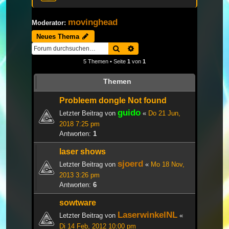
movinghead
Moderator:
Neues Thema
Suche
Erweiterte Suche
5 Themen • Seite
1
von
1
Themen
Probleem dongle Not found
guido
Letzter Beitrag von
«
Do 21 Jun,
2018 7:25 pm
Antworten:
1
laser shows
sjoerd
Letzter Beitrag von
«
Mo 18 Nov,
2013 3:26 pm
Antworten:
6
sowtware
LaserwinkelNL
Letzter Beitrag von
«
Di 14 Feb, 2012 10:00 pm